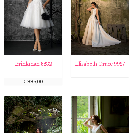
Brinkman 8232
Elisabeth Grace 9927
€
995,00