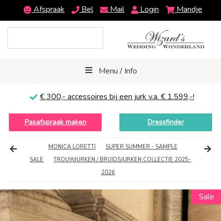
Afspraak
Bel
Mail
Login
Mandje
Menu / Info
€ 300,-
accessoires bij een jurk v.a. € 1.599,-!
Pasafspraak maken
Dressfinder
MONICA LORETTI
SUPER SUMMER - SAMPLE
SALE
TROUWJURKEN / BRUIDSJURKEN COLLECTIE 2025-
2026
Sale