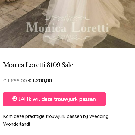
Monica Loretti 8109 Sale
Oorspronkelijke
Huidige
€
1.699,00
€
1.200,00
prijs
prijs
was:
is:
JA! Ik wil deze trouwjurk passen!
€ 1.699,00.
€ 1.200,00.
Kom deze prachtige trouwjurk passen bij Wedding
Wonderland!