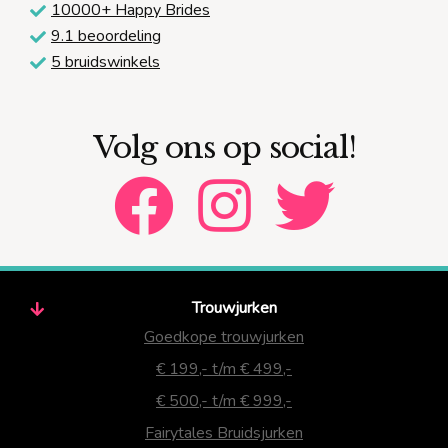
10000+ Happy Brides
9.1 beoordeling
5 bruidswinkels
Volg ons op social!
Trouwjurken
Goedkope trouwjurken
€ 199,- t/m € 499,-
€ 500,- t/m € 999,-
Fairytales Bruidsjurken