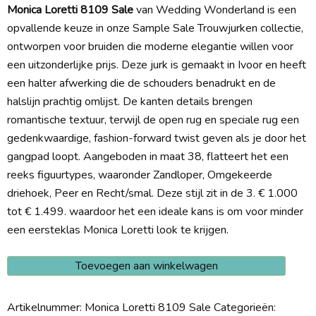
Monica Loretti 8109 Sale
van Wedding Wonderland is een
opvallende keuze in onze Sample Sale Trouwjurken collectie,
ontworpen voor bruiden die moderne elegantie willen voor
een uitzonderlijke prijs. Deze jurk is gemaakt in Ivoor en heeft
een halter afwerking die de schouders benadrukt en de
halslijn prachtig omlijst. De kanten details brengen
romantische textuur, terwijl de open rug en speciale rug een
gedenkwaardige, fashion-forward twist geven als je door het
gangpad loopt. Aangeboden in maat 38, flatteert het een
reeks figuurtypes, waaronder Zandloper, Omgekeerde
driehoek, Peer en Recht/smal. Deze stijl zit in de 3. € 1.000
tot € 1.499. waardoor het een ideale kans is om voor minder
een eersteklas Monica Loretti look te krijgen.
Monica
Toevoegen aan winkelwagen
Loretti
8109
Artikelnummer:
Monica Loretti 8109 Sale
Categorieën: