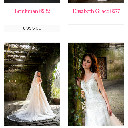
Brinkman 8232
Elisabeth Grace 8277
€
995,00