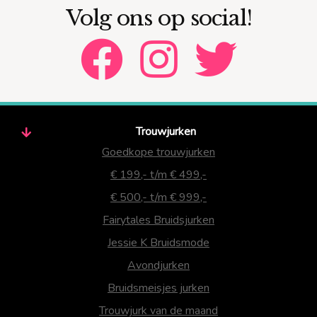
Volg ons op social!
Trouwjurken
Goedkope trouwjurken
€ 199,- t/m € 499,-
€ 500,- t/m € 999,-
Fairytales Bruidsjurken
Jessie K Bruidsmode
Avondjurken
Bruidsmeisjes jurken
Trouwjurk van de maand