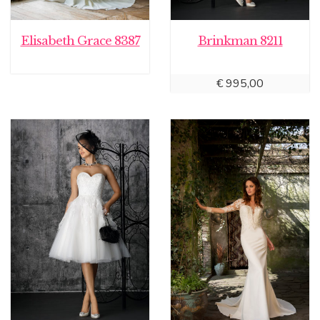
Elisabeth Grace 8387
Brinkman 8211
€
995,00