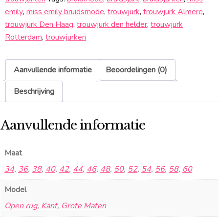
emily
,
miss emily bruidsmode
,
trouwjurk
,
trouwjurk Almere
,
trouwjurk Den Haag
,
trouwjurk den helder
,
trouwjurk
Rotterdam
,
trouwjurken
Aanvullende informatie
Beoordelingen (0)
Beschrijving
Aanvullende informatie
Maat
34
,
36
,
38
,
40
,
42
,
44
,
46
,
48
,
50
,
52
,
54
,
56
,
58
,
60
Model
Open rug
,
Kant
,
Grote Maten