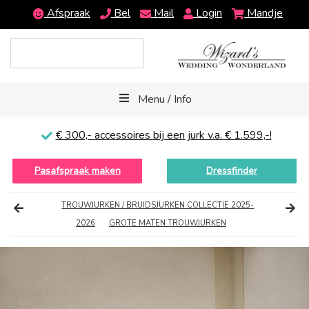
Afspraak
Bel
Mail
Login
Mandje
Menu / Info
€ 300,-
accessoires bij een jurk v.a. € 1.599,-!
Pasafspraak maken
Dressfinder
TROUWJURKEN / BRUIDSJURKEN COLLECTIE 2025-
2026
GROTE MATEN TROUWJURKEN