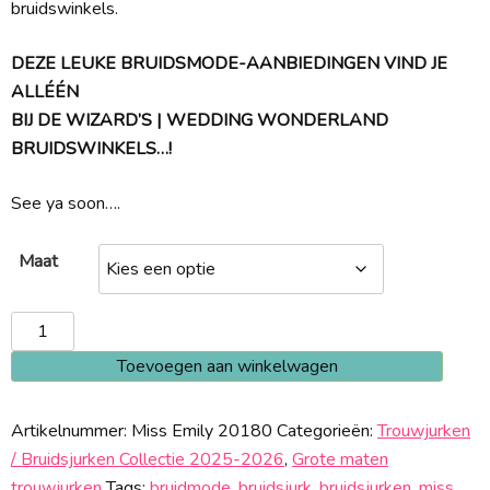
bruidswinkels.
DEZE LEUKE BRUIDSMODE-AANBIEDINGEN VIND JE
ALLÉÉN
BIJ DE WIZARD’S | WEDDING WONDERLAND
BRUIDSWINKELS…!
See ya soon….
Maat
Miss
Emily
Toevoegen aan winkelwagen
20180
aantal
Artikelnummer:
Miss Emily 20180
Categorieën:
Trouwjurken
/ Bruidsjurken Collectie 2025-2026
,
Grote maten
trouwjurken
Tags:
bruidmode
,
bruidsjurk
,
bruidsjurken
,
miss