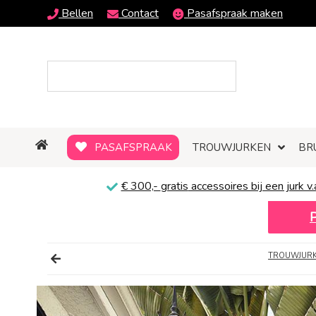
Bellen
Contact
Pasafspraak maken
PASAFSPRAAK
TROUWJURKEN
BR
€ 300,-
gratis
accessoires bij een jurk v.
TROUWJURKE