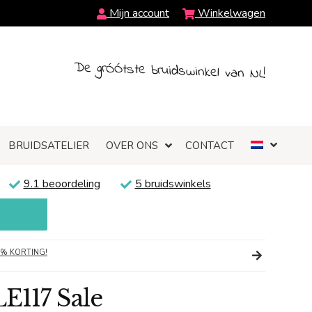
Mijn account
Winkelwagen
De grÓÓtste bruidswinkel van NL!
BRUIDSATELIER
OVER ONS
CONTACT
9.1 beoordeling
5 bruidswinkels
0% KORTING!
E117 Sale