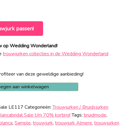
uwjurk passen!
euw op Wedding Wonderland!
ke
trouwjurken collecties in de Wedding Wonderland
ofiteer van deze geweldige aanbieding!
egen aan winkelwagen
Sale LE117
Categorieën:
Trouwjurken / Bruidsjurken
lancabridal Sale t/m 70% korting!
Tags:
bruidmode
,
blanca
,
Sample
,
trouwjurk
,
trouwjurk Almere
,
trouwjurken