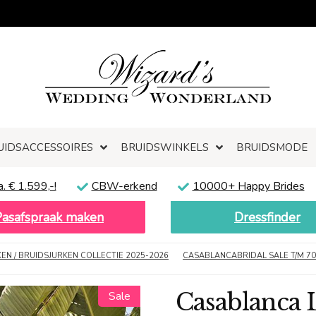
UIDSACCESSOIRES
BRUIDSWINKELS
BRUIDSMODE
a. € 1.599,-!
CBW-erkend
10000+ Happy Brides
Pasafspraak maken
Dressfinder
N / BRUIDSJURKEN COLLECTIE 2025-2026
CASABLANCABRIDAL SALE T/M 7
Casablanca L
Sale