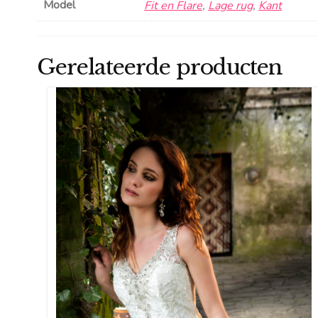
Model
Fit en Flare
,
Lage rug
,
Kant
Gerelateerde producten