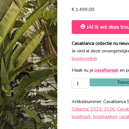
€
1.499,00
JA! Ik wil deze tro
Casablanca collectie nu ni
Je vind al deze onvergetelij
bruidswinkel
.
Maak nu je
pasafspraak
en pr
Casablanca
Toevo
LE117
Sale
Artikelnummer:
Casablanca 
aantal
Collectie 2025-2026
,
Casab
bruidsjurk
,
bruidsjurken
,
casa