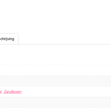
chrijving
l
,
Zandloper