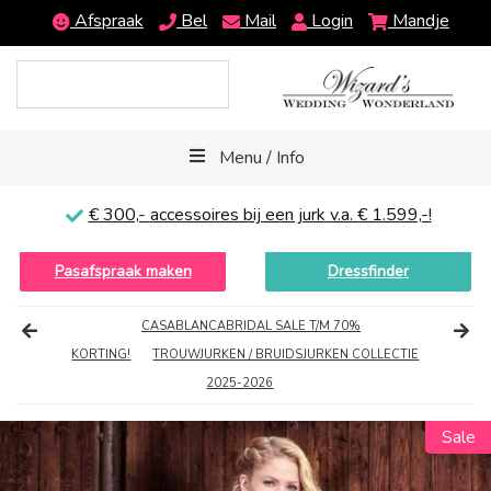
Afspraak
Bel
Mail
Login
Mandje
Menu / Info
€ 300,-
accessoires bij een jurk v.a. € 1.599,-!
Pasafspraak maken
Dressfinder
CASABLANCABRIDAL SALE T/M 70%
KORTING!
TROUWJURKEN / BRUIDSJURKEN COLLECTIE
2025-2026
Sale