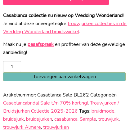
Casablanca collectie nu nieuw op Wedding Wonderland!
Je vind al deze onvergetelijke
trouwjurken collecties in de
Wedding Wonderland bruidswinkel
.
Maak nu je
pasafspraak
en profiteer van deze geweldige
aanbieding!
Casablanca
BL262
Toevoegen aan winkelwagen
Sale
aantal
Artikelnummer:
Casablanca Sale BL262
Categorieën:
Casablancabridal Sale t/m 70% korting!
,
Trouwjurken /
Bruidsjurken Collectie 2025-2026
Tags:
bruidmode
,
bruidsjurk
,
bruidsjurken
,
casablanca
,
Sample
,
trouwjurk
,
trouwjurk Almere
,
trouwjurken