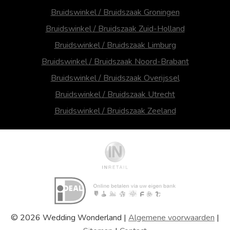
Bruidswinkel / Bruidszaak Groningen
Bruidswinkel / Bruidszaak Zuid-Holland
Bruidswinkel / Bruidszaak Limburg
Bruidswinkel / Bruidszaak Noord-Brabant
Bruidswinkel / Bruidszaak Overijssel
Bruidswinkel / Bruidszaak Utrecht
Bruidswinkel / Bruidszaak Zeeland
© 2026 Wedding Wonderland |
Algemene voorwaarden
|