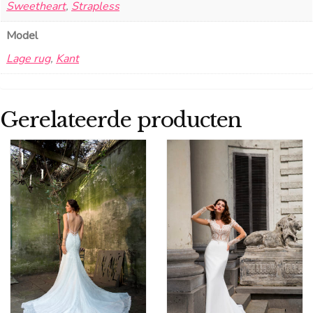
Sweetheart
,
Strapless
Model
Lage rug
,
Kant
Gerelateerde producten