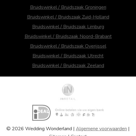
Bruidswinkel / Bruidszaak Groningen
Bruidswinkel / Bruidszaak Zuid-Holland
Bruidswinkel / Bruidszaak Limburg
Bruidswinkel / Bruidszaak Noord-Brabant
Bruidswinkel / Bruidszaak Overijssel
Bruidswinkel / Bruidszaak Utrecht
Bruidswinkel / Bruidszaak Zeeland
© 2026 Wedding Wonderland |
Algemene voorwaarden
|