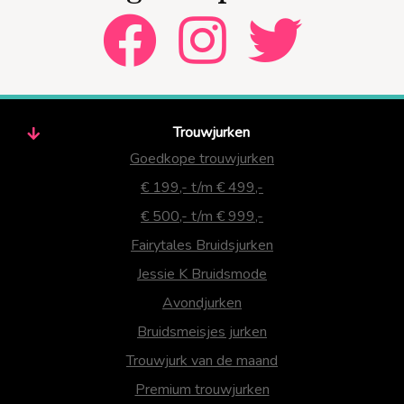
Trouwjurken
Goedkope trouwjurken
€ 199,- t/m € 499,-
€ 500,- t/m € 999,-
Fairytales Bruidsjurken
Jessie K Bruidsmode
Avondjurken
Bruidsmeisjes jurken
Trouwjurk van de maand
Premium trouwjurken