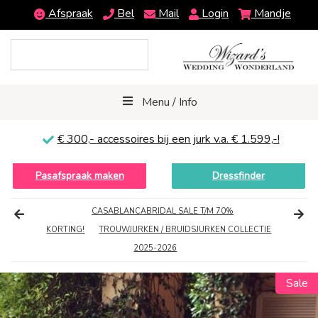
Afspraak
Bel
Mail
Login
Mandje
Menu / Info
€ 300,-
accessoires bij een jurk v.a. € 1.599,-!
Pasafspraak maken
Dressfinder
CASABLANCABRIDAL SALE T/M 70%
KORTING!
TROUWJURKEN / BRUIDSJURKEN COLLECTIE
2025-2026
Sale
Sale