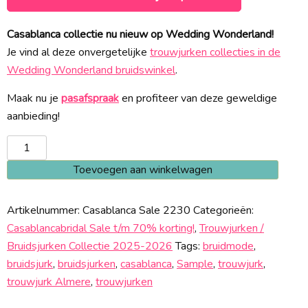
€ 1.948,00.
€ 1.299,00.
Casablanca collectie nu nieuw op Wedding Wonderland!
Je vind al deze onvergetelijke
trouwjurken collecties in de
Wedding Wonderland bruidswinkel
.
Maak nu je
pasafspraak
en profiteer van deze geweldige
aanbieding!
Casablanca
2230
Toevoegen aan winkelwagen
Sale
aantal
Artikelnummer:
Casablanca Sale 2230
Categorieën:
Casablancabridal Sale t/m 70% korting!
,
Trouwjurken /
Bruidsjurken Collectie 2025-2026
Tags:
bruidmode
,
bruidsjurk
,
bruidsjurken
,
casablanca
,
Sample
,
trouwjurk
,
trouwjurk Almere
,
trouwjurken