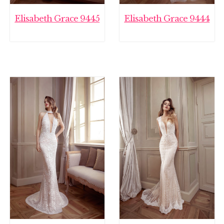
Elisabeth Grace 9445
Elisabeth Grace 9444