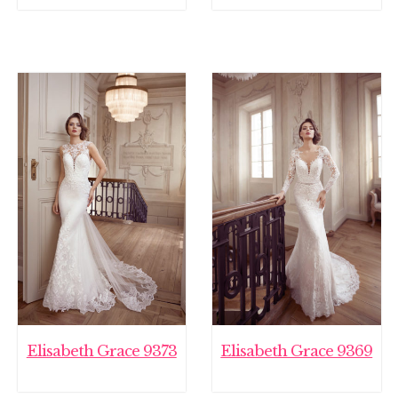
Elisabeth Grace 9373
Elisabeth Grace 9369