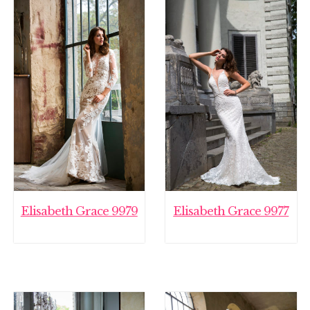
Elisabeth Grace 9979
Elisabeth Grace 9977