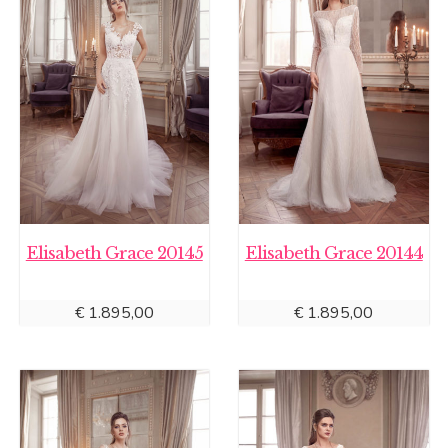
Elisabeth Grace 20145
Elisabeth Grace 20144
€
1.895,00
€
1.895,00