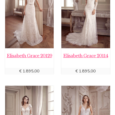
Elisabeth Grace 20129
Elisabeth Grace 20114
€
1.895,00
€
1.895,00