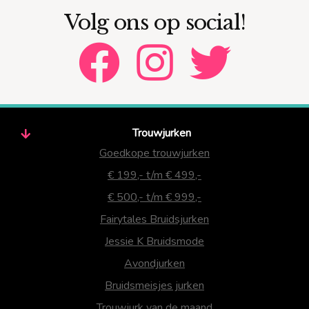
Volg ons op social!
Trouwjurken
Goedkope trouwjurken
€ 199,- t/m € 499,-
€ 500,- t/m € 999,-
Fairytales Bruidsjurken
Jessie K Bruidsmode
Avondjurken
Bruidsmeisjes jurken
Trouwjurk van de maand