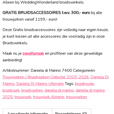
Alleen bij WeddingWonderland bruidswinkels
GRATIS BRUIDSACCESSOIRES t.w.v. 300,- euro
bij alle
trouwjurken vanaf 1199,- euro!
Deze Gratis bruidsaccessoires zijn volledig naar eigen keuze,
je kunt kiezen uit alle accessoires die voorradig zijn in onze
Bruidswinkels.
Maak nu je
pasafspraak
en profiteer van deze geweldige
aanbieding!
Artikelnummer:
Daniela di Marino 7400
Categorieën:
Trouwjurken / Bruidsjurken Collectie 2025-2026
,
Daniela Di
Marino
,
Daniela Di Marino Ultimate
Tags:
bruidmode
,
bruidsjurk
,
bruidsjurken
,
daniela di marino
,
daniela di marino
2025
,
trouwjurk
,
trouwjurk Almere
,
trouwjurken