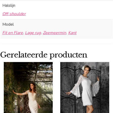
Halslijn
Off-shoulder
Model
Fit en Flare
,
Lage rug
,
Zeemeermin
,
Kant
Gerelateerde producten