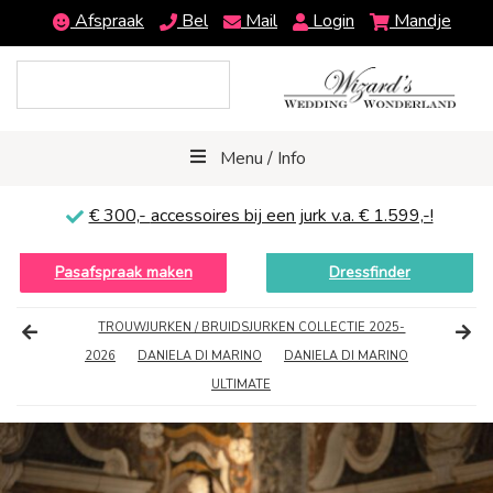
Afspraak
Bel
Mail
Login
Mandje
Menu / Info
€ 300,-
accessoires bij een jurk v.a. € 1.599,-!
Pasafspraak maken
Dressfinder
TROUWJURKEN / BRUIDSJURKEN COLLECTIE 2025-
2026
DANIELA DI MARINO
DANIELA DI MARINO
ULTIMATE