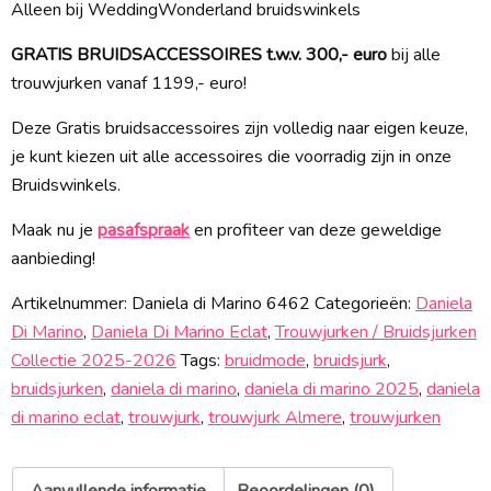
Alleen bij WeddingWonderland bruidswinkels
GRATIS BRUIDSACCESSOIRES t.w.v. 300,- euro
bij alle
trouwjurken vanaf 1199,- euro!
Deze Gratis bruidsaccessoires zijn volledig naar eigen keuze,
je kunt kiezen uit alle accessoires die voorradig zijn in onze
Bruidswinkels.
Maak nu je
pasafspraak
en profiteer van deze geweldige
aanbieding!
Artikelnummer:
Daniela di Marino 6462
Categorieën:
Daniela
Di Marino
,
Daniela Di Marino Eclat
,
Trouwjurken / Bruidsjurken
Collectie 2025-2026
Tags:
bruidmode
,
bruidsjurk
,
bruidsjurken
,
daniela di marino
,
daniela di marino 2025
,
daniela
di marino eclat
,
trouwjurk
,
trouwjurk Almere
,
trouwjurken
Aanvullende informatie
Beoordelingen (0)