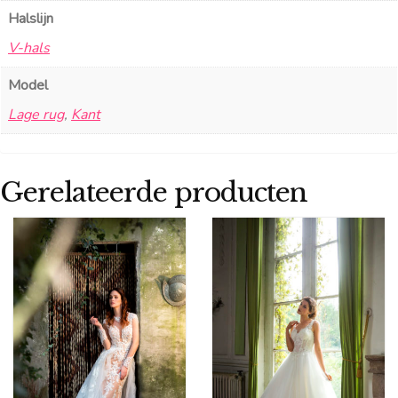
Halslijn
V-hals
Model
Lage rug
,
Kant
Gerelateerde producten