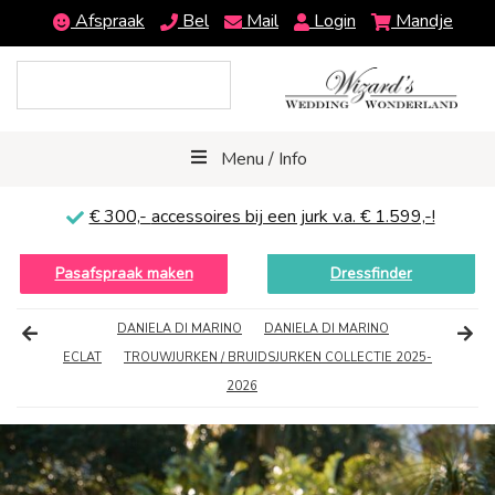
Afspraak
Bel
Mail
Login
Mandje
Menu / Info
€ 300,-
accessoires bij een jurk v.a. € 1.599,-!
Pasafspraak maken
Dressfinder
DANIELA DI MARINO
DANIELA DI MARINO
ECLAT
TROUWJURKEN / BRUIDSJURKEN COLLECTIE 2025-
2026