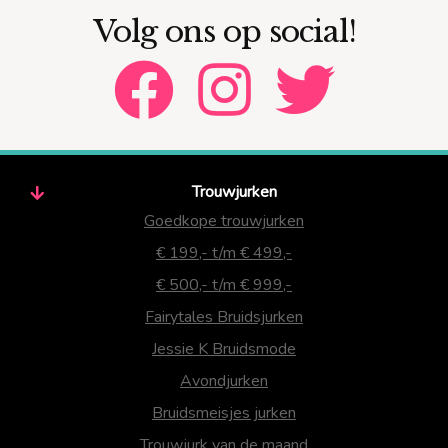
Volg ons op social!
Trouwjurken
Goedkope trouwjurken
€ 199,- t/m € 499,-
€ 500,- t/m € 999,-
Fairytales Bruidsjurken
Jessie K Bruidsmode
Avondjurken
Bruidsmeisjes jurken
Trouwjurk van de maand