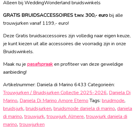
Alleen bij WeddingWonderland bruidswinkels
GRATIS BRUIDSACCESSOIRES t.w.v. 300,- euro
bij alle
trouwjurken vanaf 1199,- euro!
Deze Gratis bruidsaccessoires zijn volledig naar eigen keuze,
je kunt kiezen uit alle accessoires die voorradig zijn in onze
Bruidswinkels.
Maak nu je
pasafspraak
en profiteer van deze geweldige
aanbieding!
Artikelnummer:
Daniela di Marino 6433
Categorieën:
Trouwjurken / Bruidsjurken Collectie 2025-2026
,
Daniela Di
Marino
,
Daniela Di Marino Amore Eterno
Tags:
bruidmode
,
bruidsjurk
,
bruidsjurken
,
bruidsmode daniela di marino
,
daniela
di marino
,
trouwjurk
,
trouwjurk Almere
,
trouwjurk daniela di
marino
,
trouwjurken