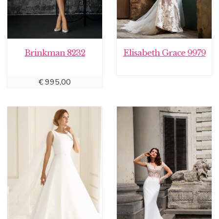
Brinkman 8232
Elisabeth Grace 9979
€
995,00