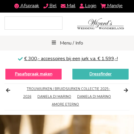
Afspraak
Bel
Mail
Login
Mandje
Menu / Info
€ 300,-
accessoires bij een jurk v.a. € 1.599,-!
Pasafspraak maken
Dressfinder
TROUWJURKEN / BRUIDSJURKEN COLLECTIE 2025-
2026
DANIELA DI MARINO
DANIELA DI MARINO
AMORE ETERNO