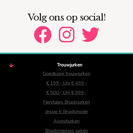
Volg ons op social!
Trouwjurken
Goedkope trouwjurken
€ 199,- t/m € 499,-
€ 500,- t/m € 999,-
Fairytales Bruidsjurken
Jessie K Bruidsmode
Avondjurken
Bruidsmeisjes jurken