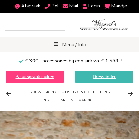
Afspraak
Bel
Mail
Login
Mandje
Menu / Info
€ 300,-
accessoires bij een jurk v.a. € 1.599,-!
Pasafspraak maken
Dressfinder
TROUWJURKEN / BRUIDSJURKEN COLLECTIE 2025-
2026
DANIELA DI MARINO