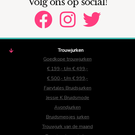
Volg ons op social!
Trouwjurken
Goedkope trouwjurken
€ 199,- t/m € 499,-
€ 500,- t/m € 999,-
Fairytales Bruidsjurken
Jessie K Bruidsmode
Avondjurken
Bruidsmeisjes jurken
Trouwjurk van de maand