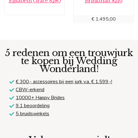
Elisabeth Grace 8280
Brinkman 8216
€
1.495,00
5 redenen om een trouwjurk
te kopen bij Wedding
Wonderland!
€ 300,-
accessoires bij een jurk v.a. € 1.599,-!
CBW-erkend
10000+ Happy Brides
9.1 beoordeling
5 bruidswinkels