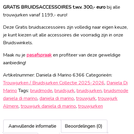
GRATIS BRUIDSACCESSOIRES t.w.v. 300,- euro
bij alle
trouwjurken vanaf 1199,- euro!
Deze Gratis bruidsaccessoires zijn volledig naar eigen keuze,
je kunt kiezen uit alle accessoires die voorradig zijn in onze
Bruidswinkels.
Maak nu je
pasafspraak
en profiteer van deze geweldige
aanbieding!
Artikelnummer:
Daniela di Marino 6366
Categorieën:
Trouwjurken / Bruidsjurken Collectie 2025-2026
,
Daniela Di
Marino
Tags:
bruidmode
,
bruidsjurk
,
bruidsjurken
,
bruidsmode
daniela di marino
,
daniela di marino
,
trouwjurk
,
trouwjurk
Almere
,
trouwjurk daniela di marino
,
trouwjurken
Aanvullende informatie
Beoordelingen (0)