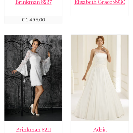
Brinkman 8237
Elisabeth Grace 9930
€
1.495,00
Brinkman 8211
Adria