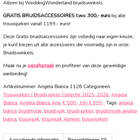
Alleen bij WeddingWonderland bruidswinkels
GRATIS BRUIDSACCESSOIRES t.w.v. 300,- euro
bij alle
trouwjurken vanaf 1199,- euro!
Deze Gratis bruidsaccessoires zijn volledig naar eigen keuze,
je kunt kiezen uit alle accessoires die voorradig zijn in onze
Bruidswinkels.
Maak nu je
pasafspraak
en profiteer van deze geweldige
aanbieding!
Artikelnummer:
Angela Bianca 1128
Categorieën:
Trouwjurken / Bruidsjurken Collectie 2025-2026
,
Angela
Bianca
,
Angela Bianca Aria
,
€ 500,- t/m € 999,-
Tags:
angela
bianca
,
bruidmode
,
bruidsjurk
,
bruidsjurken
,
bruidsmode angela
bianca
,
trouwjurk
,
trouwjurk Almere
,
trouwjurken