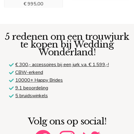
€
995,00
5 redenen om een trouwjurk
te kopen bij Wedding
Wonderland!
€ 300,-
accessoires bij een jurk v.a. € 1.599,-!
CBW-erkend
10000+ Happy Brides
9.1 beoordeling
5 bruidswinkels
Volg ons op social!