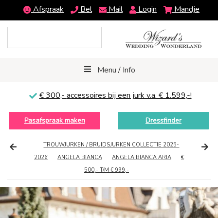
Afspraak
Bel
Mail
Login
Mandje
Menu / Info
€ 300,-
accessoires bij een jurk v.a. € 1.599,-!
Pasafspraak maken
Dressfinder
TROUWJURKEN / BRUIDSJURKEN COLLECTIE 2025-
2026
ANGELA BIANCA
ANGELA BIANCA ARIA
€
500,- T/M € 999,-