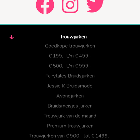
Trouwjurken
Goedkope trouwjurken
€ 199,- t/m € 499,-
€ 500,- t/m € 999,-
Fairytales Bruidsjurken
Jessie K Bruidsmode
Avondjurken
Bruidsmeisjes jurken
Trouwjurk van de maand
Premium trouwjurken
Trouwjurken van € 900,- tot € 1499,-