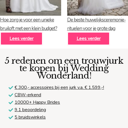
Hoe zorg je voor een unieke
De beste huwelijksceremonie-
bruiloft met een klein budget?
rituelen voor je grote dag
Lees verder
Lees verder
5 redenen om een trouwjurk
te kopen bij Wedding
Wonderland!
€ 300,-
accessoires bij een jurk v.a. € 1.599,-!
CBW-erkend
10000+ Happy Brides
9.1 beoordeling
5 bruidswinkels