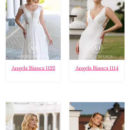
Angela Bianca 1122
Angela Bianca 1114