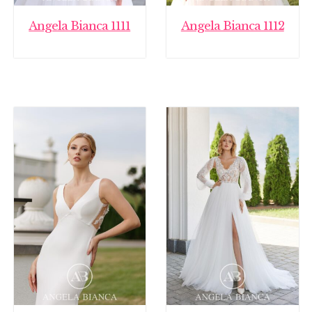
Angela Bianca 1111
Angela Bianca 1112