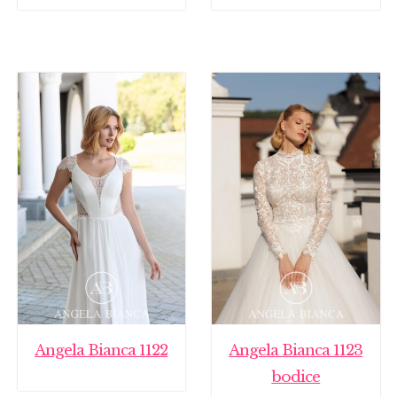
Angela Bianca 1122
Angela Bianca 1123
bodice