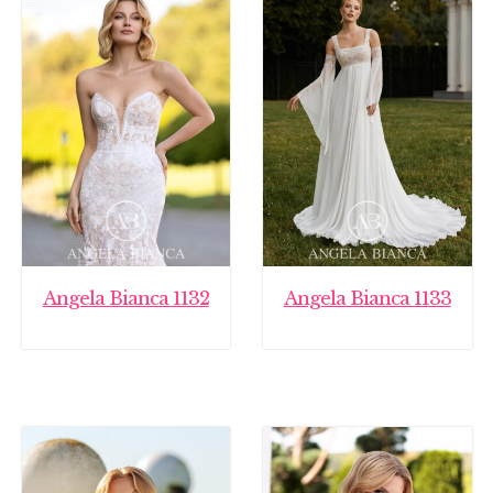
Angela Bianca 1132
Angela Bianca 1133