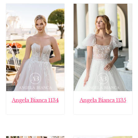
Angela Bianca 1134
Angela Bianca 1135