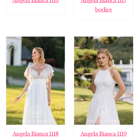
Angela Bianca 1116
Angela Bianca 1117
bodice
Angela Bianca 1118
Angela Bianca 1119