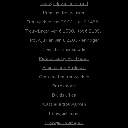
Trouwjurk van de maand
Premium trouwjurken
Trouwjurken van € 900,- tot € 1499,-
Trouwjurken van € 1500,- tot € 2199,-
Trouwjurken van € 2200,- en hoger
Tres Chic Bruidsmode
Pure Class by Elia Moreni
Bruidsmode Brinkman
Grote maten trouwjurken
Bruidsmode
Bruidsjurken
Klassieke trouwjurken
Trouwjurk huren
Trouwjurk verkopen