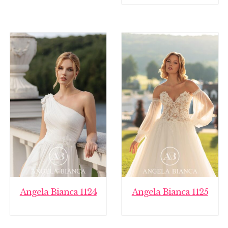
Angela Bianca 1124
Angela Bianca 1125