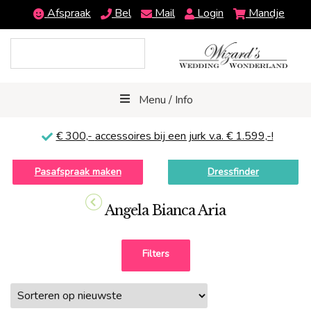
Afspraak
Bel
Mail
Login
Mandje
Menu / Info
€ 300,-
accessoires bij een jurk v.a. € 1.599,-!
Pasafspraak maken
Dressfinder
Angela Bianca Aria
Filters