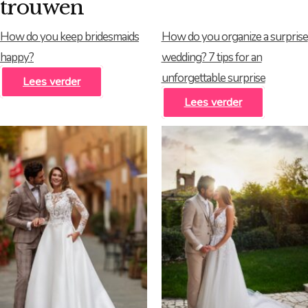
trouwen
How do you keep bridesmaids
How do you organize a surprise
happy?
wedding? 7 tips for an
unforgettable surprise
Lees verder
Lees verder