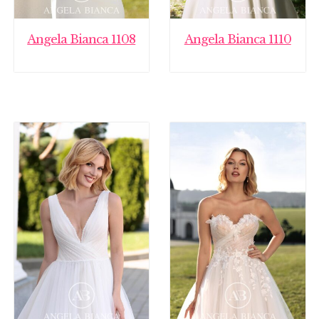
Angela Bianca 1108
Angela Bianca 1110