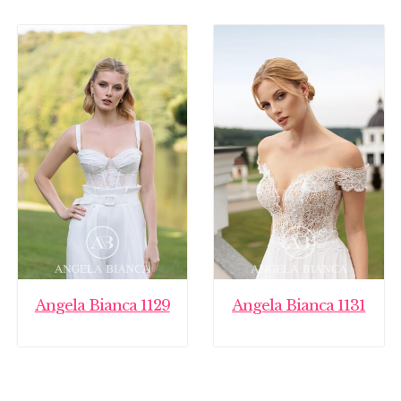
Angela Bianca 1129
Angela Bianca 1131