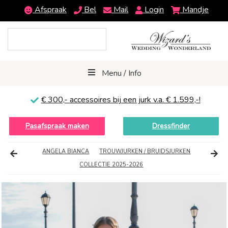
Afspraak
Bel
Mail
Login
Mandje
Menu / Info
€ 300,-
accessoires bij een jurk v.a. € 1.599,-!
Pasafspraak maken
Dressfinder
ANGELA BIANCA
TROUWJURKEN / BRUIDSJURKEN
COLLECTIE 2025-2026