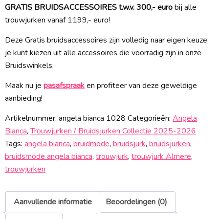
GRATIS BRUIDSACCESSOIRES t.w.v. 300,- euro
bij alle
trouwjurken vanaf 1199,- euro!
Deze Gratis bruidsaccessoires zijn volledig naar eigen keuze,
je kunt kiezen uit alle accessoires die voorradig zijn in onze
Bruidswinkels.
Maak nu je
pasafspraak
en profiteer van deze geweldige
aanbieding!
Artikelnummer:
angela bianca 1028
Categorieën:
Angela
Bianca
,
Trouwjurken / Bruidsjurken Collectie 2025-2026
Tags:
angela bianca
,
bruidmode
,
bruidsjurk
,
bruidsjurken
,
bruidsmode angela bianca
,
trouwjurk
,
trouwjurk Almere
,
trouwjurken
Aanvullende informatie
Beoordelingen (0)