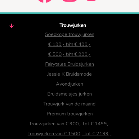
Trouwjurken
Goedkope trouwjurken
€ 199,- t/m € 499,-
€ 500,- t/m € 999,-
Fairytales Bruidsjurken
Jessie K Bruidsmode
Avondjurken
Bruidsmeisjes jurken
Trouwjurk van de maand
Premium trouwjurken
Trouwjurken van € 900,- tot € 1499,-
Trouwjurken van € 1500,- tot € 2199,-