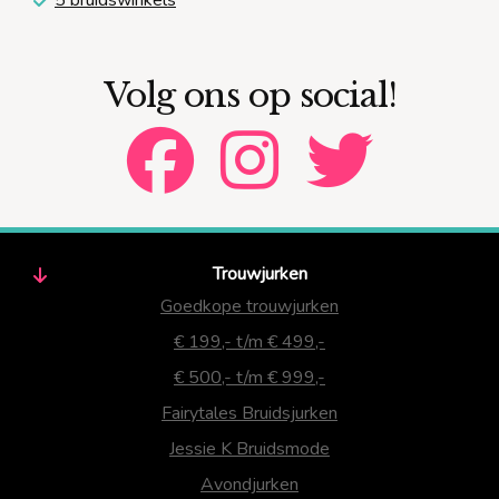
Volg ons op social!
Trouwjurken
Goedkope trouwjurken
€ 199,- t/m € 499,-
€ 500,- t/m € 999,-
Fairytales Bruidsjurken
Jessie K Bruidsmode
Avondjurken