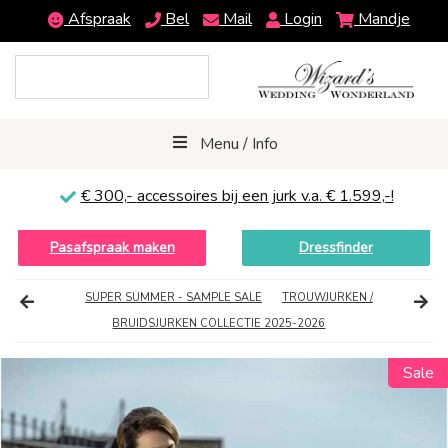
Afspraak
Bel
Mail
Login
Mandje
Menu / Info
€ 300,-
accessoires bij een jurk v.a. € 1.599,-!
Pasafspraak maken
Dressfinder
SUPER SUMMER - SAMPLE SALE
TROUWJURKEN /
BRUIDSJURKEN COLLECTIE 2025-2026
Sale