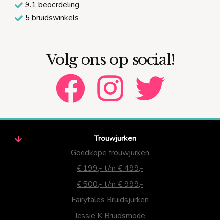
9.1 beoordeling
5 bruidswinkels
Volg ons op social!
Trouwjurken
Goedkope trouwjurken
€ 199,- t/m € 499,-
€ 500,- t/m € 999,-
Fairytales Bruidsjurken
Jessie K Bruidsmode