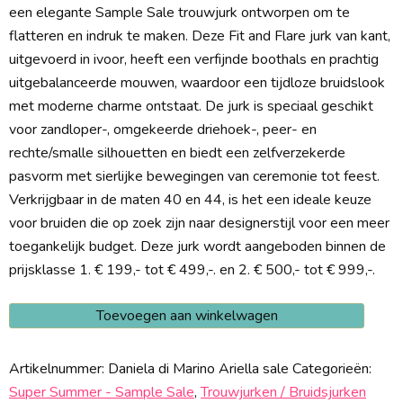
een elegante Sample Sale trouwjurk ontworpen om te
flatteren en indruk te maken. Deze Fit and Flare jurk van kant,
uitgevoerd in ivoor, heeft een verfijnde boothals en prachtig
uitgebalanceerde mouwen, waardoor een tijdloze bruidslook
met moderne charme ontstaat. De jurk is speciaal geschikt
voor zandloper-, omgekeerde driehoek-, peer- en
rechte/smalle silhouetten en biedt een zelfverzekerde
pasvorm met sierlijke bewegingen van ceremonie tot feest.
Verkrijgbaar in de maten 40 en 44, is het een ideale keuze
voor bruiden die op zoek zijn naar designerstijl voor een meer
toegankelijk budget. Deze jurk wordt aangeboden binnen de
prijsklasse 1. € 199,- tot € 499,-. en 2. € 500,- tot € 999,-.
Daniela
Toevoegen aan winkelwagen
di
Marino
Artikelnummer:
Daniela di Marino Ariella sale
Categorieën:
Ariella
Super Summer - Sample Sale
,
Trouwjurken / Bruidsjurken