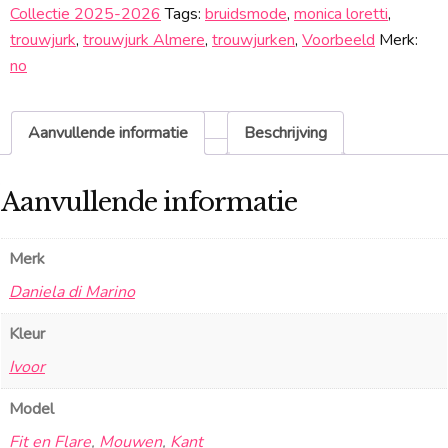
Sale
Collectie 2025-2026
Tags:
bruidsmode
,
monica loretti
,
aantal
trouwjurk
,
trouwjurk Almere
,
trouwjurken
,
Voorbeeld
Merk:
no
Aanvullende informatie
Beschrijving
Aanvullende informatie
Merk
Daniela di Marino
Kleur
Ivoor
Model
Fit en Flare
,
Mouwen
,
Kant