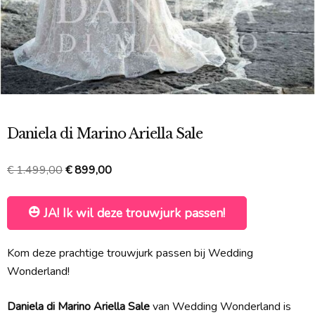
Daniela di Marino Ariella Sale
Oorspronkelijke
Huidige
€
1.499,00
€
899,00
prijs
prijs
was:
is:
JA! Ik wil deze trouwjurk passen!
€ 1.499,00.
€ 899,00.
Kom deze prachtige trouwjurk passen bij Wedding
Wonderland!
Daniela di Marino Ariella Sale
van Wedding Wonderland is