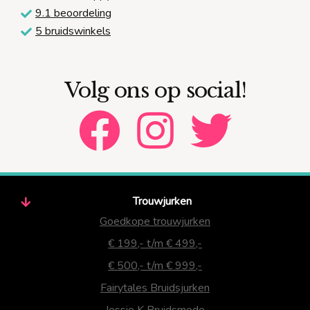
9.1 beoordeling
5 bruidswinkels
Volg ons op social!
Trouwjurken
Goedkope trouwjurken
€ 199,- t/m € 499,-
€ 500,- t/m € 999,-
Fairytales Bruidsjurken
Jessie K Bruidsmode