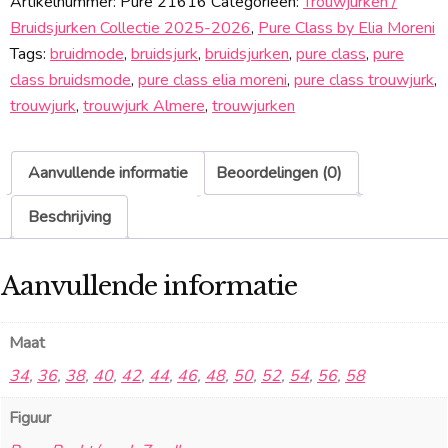
Artikelnummer:
Pure 21616
Categorieën:
Trouwjurken /
Bruidsjurken Collectie 2025-2026
,
Pure Class by Elia Moreni
Tags:
bruidmode
,
bruidsjurk
,
bruidsjurken
,
pure class
,
pure
class bruidsmode
,
pure class elia moreni
,
pure class trouwjurk
,
trouwjurk
,
trouwjurk Almere
,
trouwjurken
Aanvullende informatie
Beoordelingen (0)
Beschrijving
Aanvullende informatie
Maat
34
,
36
,
38
,
40
,
42
,
44
,
46
,
48
,
50
,
52
,
54
,
56
,
58
Figuur