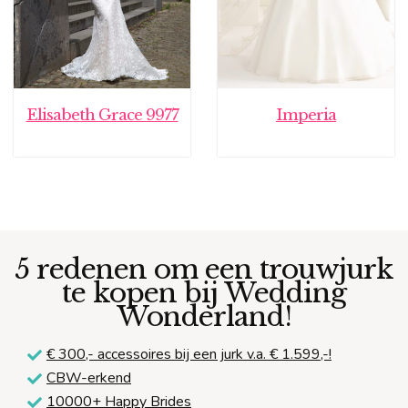
Elisabeth Grace 9977
Imperia
5 redenen om een trouwjurk
te kopen bij Wedding
Wonderland!
€ 300,-
accessoires bij een jurk v.a. € 1.599,-!
CBW-erkend
10000+ Happy Brides