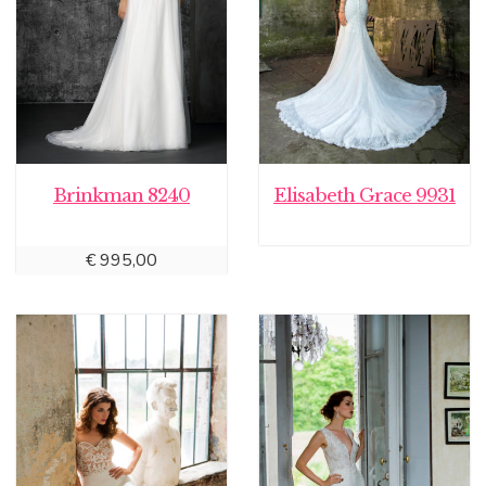
Brinkman 8240
Elisabeth Grace 9931
€
995,00