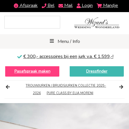
Afspraak
Bel
Mail
Login
Mandje
Menu / Info
€ 300,-
accessoires bij een jurk v.a. € 1.599,-!
Pasafspraak maken
Dressfinder
TROUWJURKEN / BRUIDSJURKEN COLLECTIE 2025-
2026
PURE CLASS BY ELIA MORENI