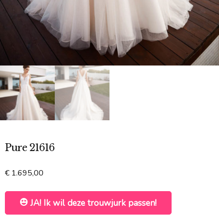
Pure 21616
€
1.695,00
JA! Ik wil deze trouwjurk passen!