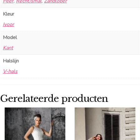
Peer
,
Recht/smal
,
Zandloper
Kleur
Ivoor
Model
Kant
Halslijn
V-hals
Gerelateerde producten