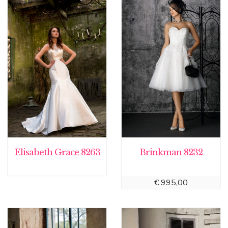
Elisabeth Grace 8263
Brinkman 8232
€
995,00