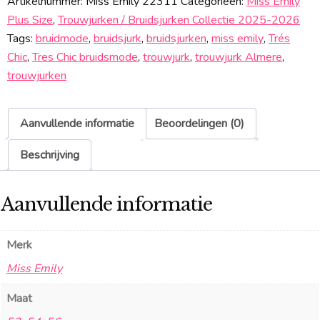
Artikelnummer:
Miss Emily 22311
Categorieën:
Miss Emily
Plus Size
,
Trouwjurken / Bruidsjurken Collectie 2025-2026
Tags:
bruidmode
,
bruidsjurk
,
bruidsjurken
,
miss emily
,
Trés
Chic
,
Tres Chic bruidsmode
,
trouwjurk
,
trouwjurk Almere
,
trouwjurken
Aanvullende informatie
Beoordelingen (0)
Beschrijving
Aanvullende informatie
Merk
Miss Emily
Maat