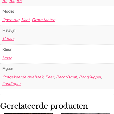
52
,
54
,
56
Model
Open rug
,
Kant
,
Grote Maten
Halslijn
V-hals
Kleur
Ivoor
Figuur
Omgekeerde driehoek
,
Peer
,
Recht/smal
,
Rond/Appel
,
Zandloper
Gerelateerde producten