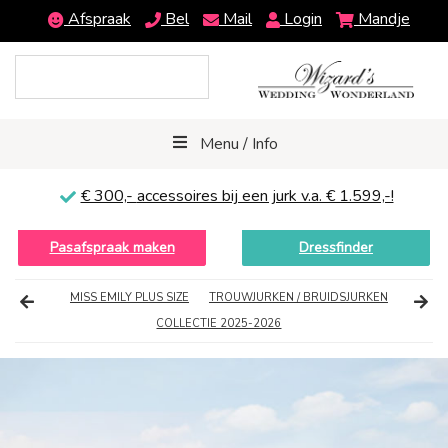
Afspraak
Bel
Mail
Login
Mandje
Menu / Info
€ 300,-
accessoires bij een jurk v.a. € 1.599,-!
Pasafspraak maken
Dressfinder
MISS EMILY PLUS SIZE
TROUWJURKEN / BRUIDSJURKEN
COLLECTIE 2025-2026