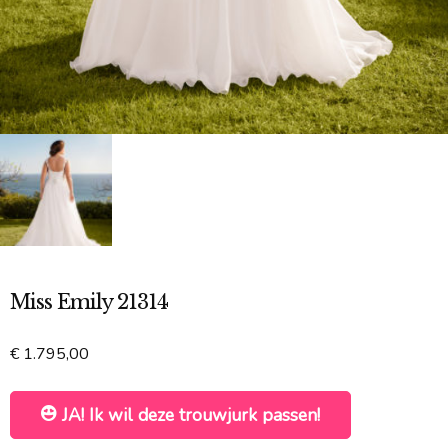
Miss Emily 21314
€
1.795,00
JA! Ik wil deze trouwjurk passen!