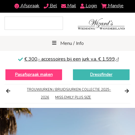
Afspraak
Bel
Mail
Login
Mandje
Menu / Info
€ 300,-
accessoires bij een jurk v.a. € 1.599,-!
Pasafspraak maken
Dressfinder
TROUWJURKEN / BRUIDSJURKEN COLLECTIE 2025-
2026
MISS EMILY PLUS SIZE