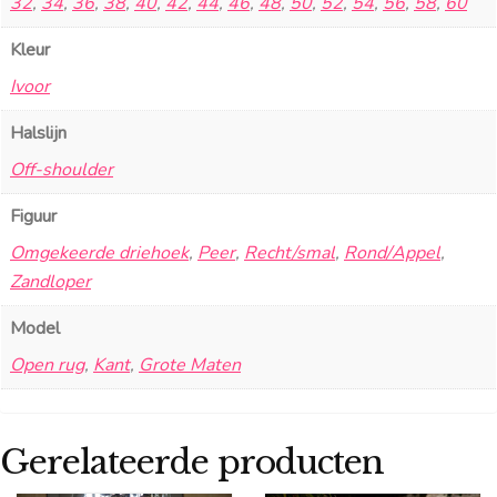
32
,
34
,
36
,
38
,
40
,
42
,
44
,
46
,
48
,
50
,
52
,
54
,
56
,
58
,
60
Kleur
Ivoor
Halslijn
Off-shoulder
Figuur
Omgekeerde driehoek
,
Peer
,
Recht/smal
,
Rond/Appel
,
Zandloper
Model
Open rug
,
Kant
,
Grote Maten
Gerelateerde producten