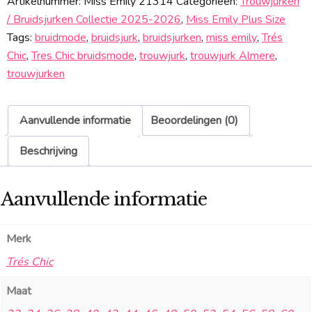
Artikelnummer:
Miss Emily 21314
Categorieën:
Trouwjurken
/ Bruidsjurken Collectie 2025-2026
,
Miss Emily Plus Size
Tags:
bruidmode
,
bruidsjurk
,
bruidsjurken
,
miss emily
,
Trés
Chic
,
Tres Chic bruidsmode
,
trouwjurk
,
trouwjurk Almere
,
trouwjurken
Aanvullende informatie
Beoordelingen (0)
Beschrijving
Aanvullende informatie
Merk
Trés Chic
Maat