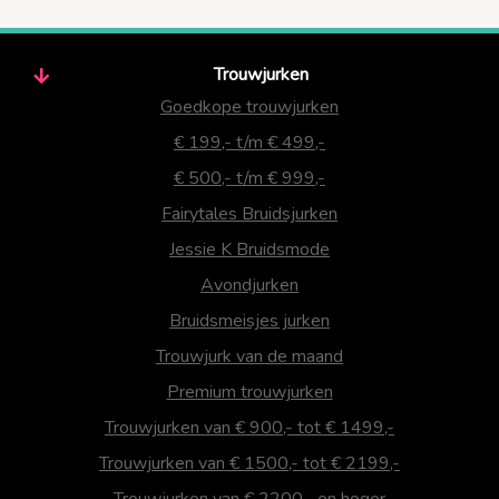
Trouwjurken
Goedkope trouwjurken
€ 199,- t/m € 499,-
€ 500,- t/m € 999,-
Fairytales Bruidsjurken
Jessie K Bruidsmode
Avondjurken
Bruidsmeisjes jurken
Trouwjurk van de maand
Premium trouwjurken
Trouwjurken van € 900,- tot € 1499,-
Trouwjurken van € 1500,- tot € 2199,-