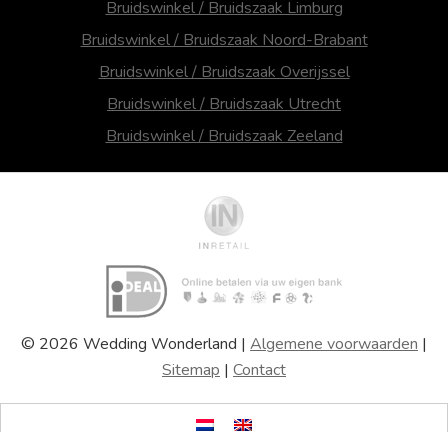
Bruidswinkel / Bruidszaak Limburg
Bruidswinkel / Bruidszaak Noord-Brabant
Bruidswinkel / Bruidszaak Overijssel
Bruidswinkel / Bruidszaak Utrecht
Bruidswinkel / Bruidszaak Zeeland
© 2026 Wedding Wonderland |
Algemene voorwaarden
|
Sitemap
|
Contact