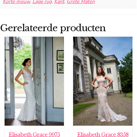
Korte mouw
,
Lage rug
,
Kant
,
Grote Maten
Gerelateerde producten
Elisabeth Grace 9975
Elisabeth Grace 8358