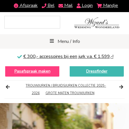
Afspraak
Bel
Mail
Login
Mandje
Menu / Info
€ 300,-
accessoires bij een jurk v.a. € 1.599,-!
Pasafspraak maken
Dressfinder
TROUWJURKEN / BRUIDSJURKEN COLLECTIE 2025-
2026
GROTE MATEN TROUWJURKEN