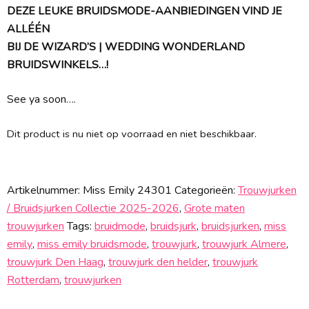
DEZE LEUKE BRUIDSMODE-AANBIEDINGEN VIND JE
ALLÉÉN
BIJ DE WIZARD’S | WEDDING WONDERLAND
BRUIDSWINKELS…!
See ya soon….
Dit product is nu niet op voorraad en niet beschikbaar.
Artikelnummer:
Miss Emily 24301
Categorieën:
Trouwjurken
/ Bruidsjurken Collectie 2025-2026
,
Grote maten
trouwjurken
Tags:
bruidmode
,
bruidsjurk
,
bruidsjurken
,
miss
emily
,
miss emily bruidsmode
,
trouwjurk
,
trouwjurk Almere
,
trouwjurk Den Haag
,
trouwjurk den helder
,
trouwjurk
Rotterdam
,
trouwjurken