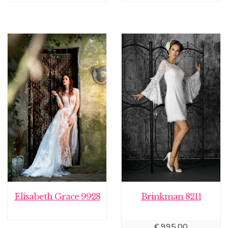
Elisabeth Grace 9928
Brinkman 8211
€
995,00