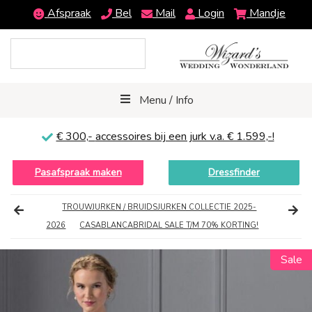
Afspraak
Bel
Mail
Login
Mandje
Menu / Info
€ 300,-
accessoires bij een jurk v.a. € 1.599,-!
Pasafspraak maken
Dressfinder
TROUWJURKEN / BRUIDSJURKEN COLLECTIE 2025-
2026
CASABLANCABRIDAL SALE T/M 70% KORTING!
Sale