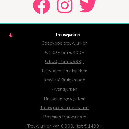
Trouwjurken
Goedkope trouwjurken
€ 199,- t/m € 499,-
€ 500,- t/m € 999,-
Fairytales Bruidsjurken
Jessie K Bruidsmode
Avondjurken
Bruidsmeisjes jurken
Trouwjurk van de maand
Premium trouwjurken
Trouwjurken van € 900,- tot € 1499,-