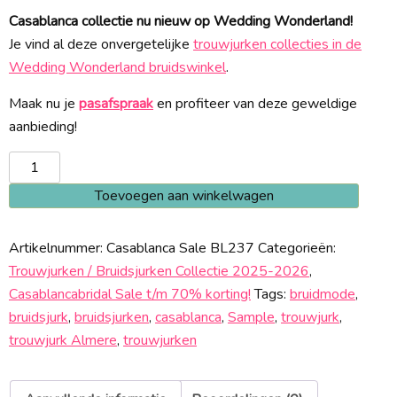
Casablanca collectie nu nieuw op Wedding Wonderland!
Je vind al deze onvergetelijke
trouwjurken collecties in de
Wedding Wonderland bruidswinkel
.
Maak nu je
pasafspraak
en profiteer van deze geweldige
aanbieding!
Casablanca
BL237
Toevoegen aan winkelwagen
Sale
aantal
Artikelnummer:
Casablanca Sale BL237
Categorieën:
Trouwjurken / Bruidsjurken Collectie 2025-2026
,
Casablancabridal Sale t/m 70% korting!
Tags:
bruidmode
,
bruidsjurk
,
bruidsjurken
,
casablanca
,
Sample
,
trouwjurk
,
trouwjurk Almere
,
trouwjurken