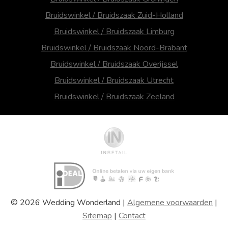
Bruidswinkel / Bruidszaak Zuid-Holland
Bruidswinkel / Bruidszaak Limburg
Bruidswinkel / Bruidszaak Noord-Brabant
Bruidswinkel / Bruidszaak Overijssel
Bruidswinkel / Bruidszaak Utrecht
Bruidswinkel / Bruidszaak Zeeland
© 2026 Wedding Wonderland |
Algemene voorwaarden
|
Sitemap
|
Contact