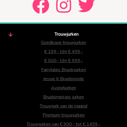
Trouwjurken
Goedkope trouwjurken
€ 199,- t/m € 499,-
€ 500,- t/m € 999,-
Fairytales Bruidsjurken
Jessie K Bruidsmode
Avondjurken
Bruidsmeisjes jurken
Trouwjurk van de maand
Premium trouwjurken
Trouwjurken van € 900,- tot € 1499,-