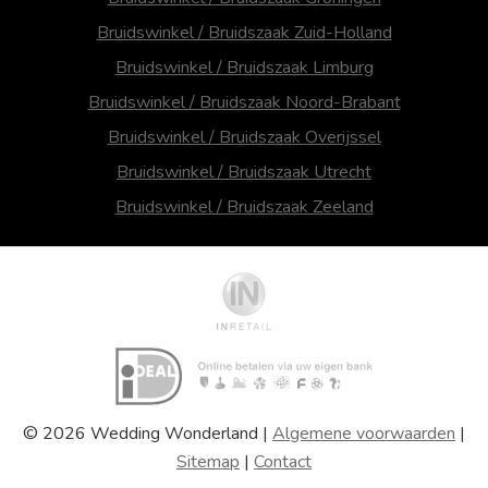
Bruidswinkel / Bruidszaak Zuid-Holland
Bruidswinkel / Bruidszaak Limburg
Bruidswinkel / Bruidszaak Noord-Brabant
Bruidswinkel / Bruidszaak Overijssel
Bruidswinkel / Bruidszaak Utrecht
Bruidswinkel / Bruidszaak Zeeland
© 2026 Wedding Wonderland |
Algemene voorwaarden
|
Sitemap
|
Contact