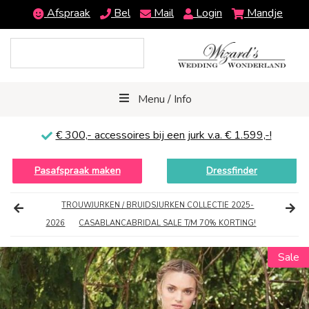
Afspraak
Bel
Mail
Login
Mandje
Menu / Info
€ 300,-
accessoires bij een jurk v.a. € 1.599,-!
Pasafspraak maken
Dressfinder
TROUWJURKEN / BRUIDSJURKEN COLLECTIE 2025-
2026
CASABLANCABRIDAL SALE T/M 70% KORTING!
Sale
Sale