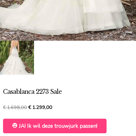
Casablanca 2273 Sale
Oorspronkelijke
Huidige
€
1.698,00
€
1.299,00
prijs
prijs
was:
is:
JA! Ik wil deze trouwjurk passen!
€ 1.698,00.
€ 1.299,00.