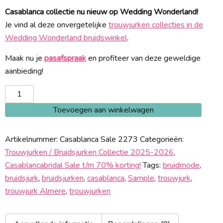
Casablanca collectie nu nieuw op Wedding Wonderland!
Je vind al deze onvergetelijke
trouwjurken collecties in de
Wedding Wonderland bruidswinkel
.
Maak nu je
pasafspraak
en profiteer van deze geweldige
aanbieding!
Casablanca
2273
Toevoegen aan winkelwagen
Sale
aantal
Artikelnummer:
Casablanca Sale 2273
Categorieën:
Trouwjurken / Bruidsjurken Collectie 2025-2026
,
Casablancabridal Sale t/m 70% korting!
Tags:
bruidmode
,
bruidsjurk
,
bruidsjurken
,
casablanca
,
Sample
,
trouwjurk
,
trouwjurk Almere
,
trouwjurken