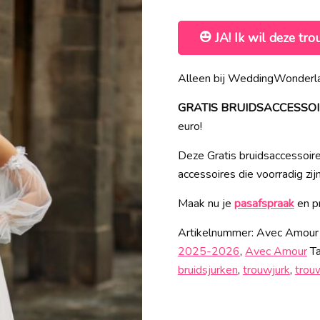
JA! Ik wil deze tro
Alleen bij WeddingWonderla
GRATIS BRUIDSACCESSOIRES
euro!
Deze Gratis bruidsaccessoires
accessoires die voorradig zij
Maak nu je
pasafspraak
en pr
Artikelnummer:
Avec Amour
2025-2026
,
Avec Amour
T
bruidsjurken
,
trouwjurk
,
trou