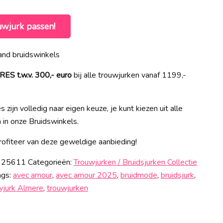
uwjurk passen!
nd bruidswinkels
 t.w.v. 300,- euro
bij alle trouwjurken vanaf 1199,-
 zijn volledig naar eigen keuze, je kunt kiezen uit alle
n in onze Bruidswinkels.
ofiteer van deze geweldige aanbieding!
 25611
Categorieën:
Trouwjurken / Bruidsjurken Collectie
ags:
avec amour
,
avec amour 2025
,
bruidmode
,
bruidsjurk
,
wjurk Almere
,
trouwjurken