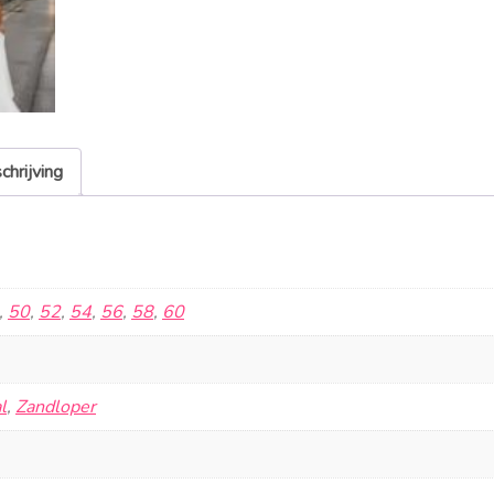
chrijving
,
50
,
52
,
54
,
56
,
58
,
60
l
,
Zandloper