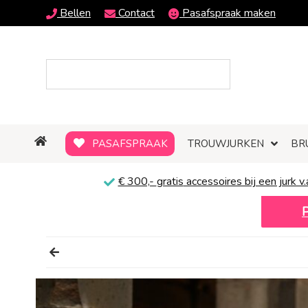
Bellen
Contact
Pasafspraak maken
PASAFSPRAAK
TROUWJURKEN
BR
€ 300,-
gratis
accessoires bij een jurk v.