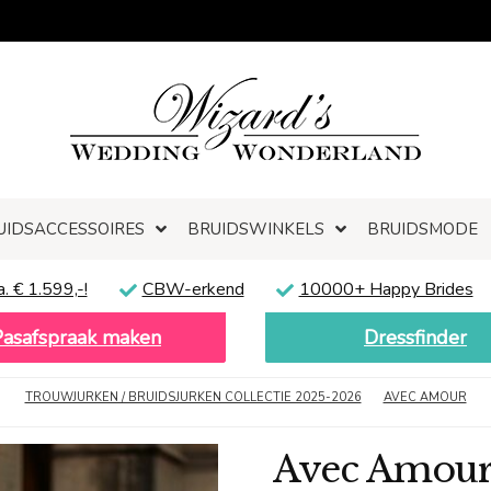
UIDSACCESSOIRES
BRUIDSWINKELS
BRUIDSMODE
a. € 1.599,-!
CBW-erkend
10000+ Happy Brides
Pasafspraak maken
Dressfinder
TROUWJURKEN / BRUIDSJURKEN COLLECTIE 2025-2026
AVEC AMOUR
Avec Amour