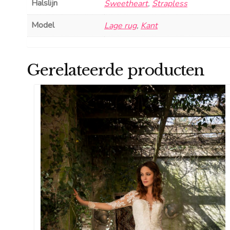
Halslijn
Sweetheart
,
Strapless
Model
Lage rug
,
Kant
Gerelateerde producten