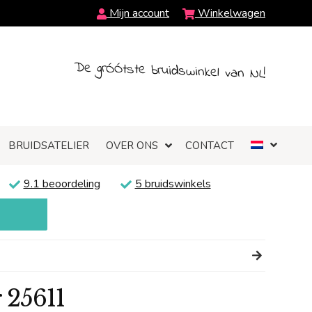
Mijn account
Winkelwagen
De grÓÓtste bruidswinkel van NL!
BRUIDSATELIER
OVER ONS
CONTACT
9.1 beoordeling
5 bruidswinkels
 25611