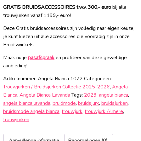
GRATIS BRUIDSACCESSOIRES t.w.v. 300,- euro
bij alle
trouwjurken vanaf 1199,- euro!
Deze Gratis bruidsaccessoires zijn volledig naar eigen keuze,
je kunt kiezen uit alle accessoires die voorradig zijn in onze
Bruidswinkels.
Maak nu je
pasafspraak
en profiteer van deze geweldige
aanbieding!
Artikelnummer:
Angela Bianca 1072
Categorieën:
Trouwjurken / Bruidsjurken Collectie 2025-2026
,
Angela
Bianca
,
Angela Bianca Lavanda
Tags:
2023
,
angela bianca
,
angela bianca lavanda
,
bruidmode
,
bruidsjurk
,
bruidsjurken
,
bruidsmode angela bianca
,
trouwjurk
,
trouwjurk Almere
,
trouwjurken
Aanvullende informatie
Beoordelingen (0)