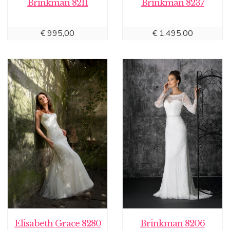
Brinkman 8211
Brinkman 8237
€
995,00
€
1.495,00
Elisabeth Grace 8280
Brinkman 8206