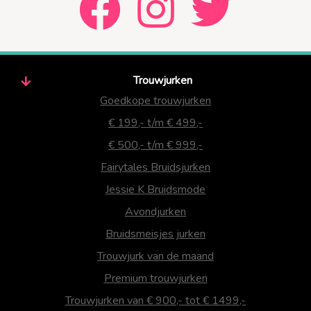
Trouwjurken
Goedkope trouwjurken
€ 199,- t/m € 499,-
€ 500,- t/m € 999,-
Fairytales Bruidsjurken
Jessie K Bruidsmode
Avondjurken
Bruidsmeisjes jurken
Trouwjurk van de maand
Premium trouwjurken
Trouwjurken van € 900,- tot € 1499,-