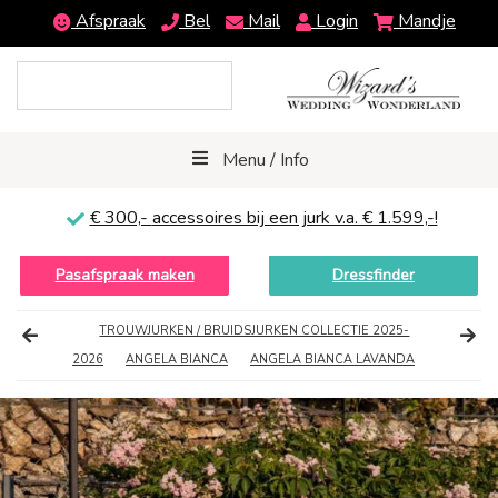
Afspraak
Bel
Mail
Login
Mandje
Menu / Info
€ 300,-
accessoires bij een jurk v.a. € 1.599,-!
Pasafspraak maken
Dressfinder
TROUWJURKEN / BRUIDSJURKEN COLLECTIE 2025-
2026
ANGELA BIANCA
ANGELA BIANCA LAVANDA