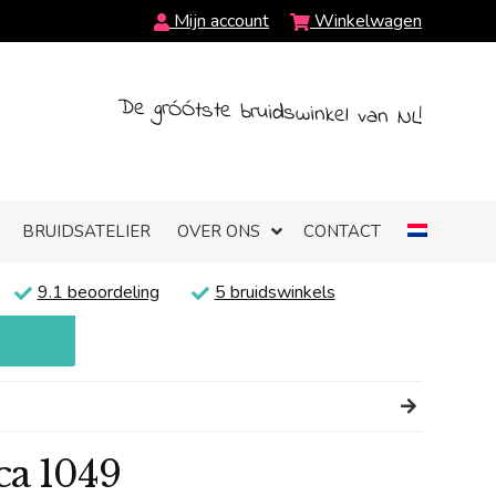
Mijn account
Winkelwagen
De grÓÓtste bruidswinkel van NL!
BRUIDSATELIER
OVER ONS
CONTACT
9.1 beoordeling
5 bruidswinkels
ca 1049