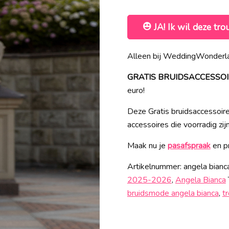
JA! Ik wil deze tro
Alleen bij WeddingWonderla
GRATIS BRUIDSACCESSOIRES
euro!
Deze Gratis bruidsaccessoires
accessoires die voorradig zij
Maak nu je
pasafspraak
en pr
Artikelnummer:
angela bian
2025-2026
,
Angela Bianca
bruidsmode angela bianca
,
t