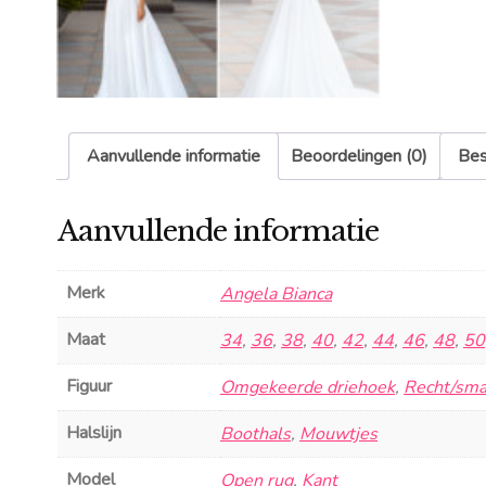
Aanvullende informatie
Beoordelingen (0)
Bes
Aanvullende informatie
Merk
Angela Bianca
Maat
34
,
36
,
38
,
40
,
42
,
44
,
46
,
48
,
50
Figuur
Omgekeerde driehoek
,
Recht/sma
Halslijn
Boothals
,
Mouwtjes
Model
Open rug
,
Kant