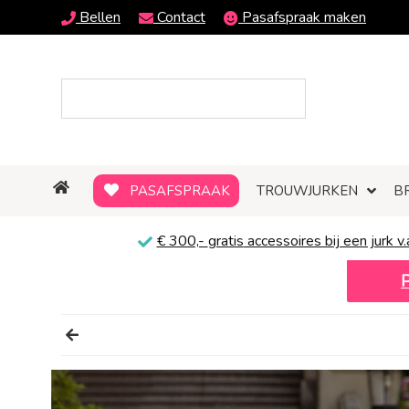
Bellen
Contact
Pasafspraak maken
PASAFSPRAAK
TROUWJURKEN
B
€ 300,-
gratis
accessoires bij een jurk v.