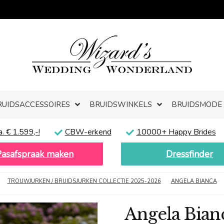
RUIDSACCESSOIRES
BRUIDSWINKELS
BRUIDSMODE
a. € 1.599,-!
CBW-erkend
10000+ Happy Brides
Pasafspraak maken
Dressfinder
TROUWJURKEN / BRUIDSJURKEN COLLECTIE 2025-2026
ANGELA BIANCA
Angela Bian