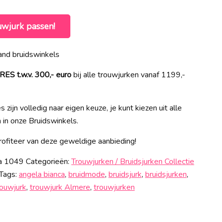
uwjurk passen!
nd bruidswinkels
 t.w.v. 300,- euro
bij alle trouwjurken vanaf 1199,-
 zijn volledig naar eigen keuze, je kunt kiezen uit alle
n in onze Bruidswinkels.
ofiteer van deze geweldige aanbieding!
ca 1049
Categorieën:
Trouwjurken / Bruidsjurken Collectie
Tags:
angela bianca
,
bruidmode
,
bruidsjurk
,
bruidsjurken
,
rouwjurk
,
trouwjurk Almere
,
trouwjurken