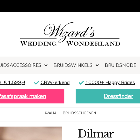
UIDSACCESSOIRES
BRUIDSWINKELS
BRUIDSMODE
a. € 1.599,-!
CBW-erkend
10000+ Happy Brides
Pasafspraak maken
Dressfinder
AVALIA
BRUIDSSCHOENEN
Dilmar