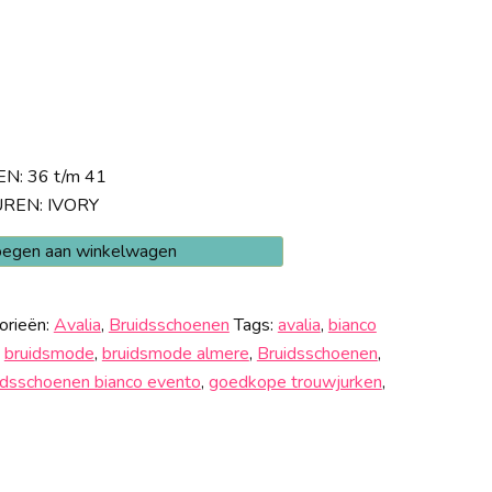
N: 36 t/m 41
REN: IVORY
egen aan winkelwagen
orieën:
Avalia
,
Bruidsschoenen
Tags:
avalia
,
bianco
,
bruidsmode
,
bruidsmode almere
,
Bruidsschoenen
,
idsschoenen bianco evento
,
goedkope trouwjurken
,