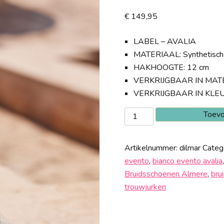
€
149,95
LABEL – AVALIA
MATERIAAL: Synthetisch
HAKHOOGTE: 12 cm
VERKRIJGBAAR IN MATE
VERKRIJGBAAR IN KLEU
Dilmar
Toevo
aantal
Artikelnummer:
dilmar
Categ
evento
,
bianco evento avalia
Bruidsschoenen Almere
,
bru
trouwjurken