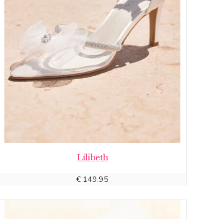
Lilibeth
€
149,95