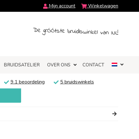
Mijn account
Winkelwagen
De grÓÓtste bruidswinkel van NL!
BRUIDSATELIER
OVER ONS
CONTACT
9.1 beoordeling
5 bruidswinkels