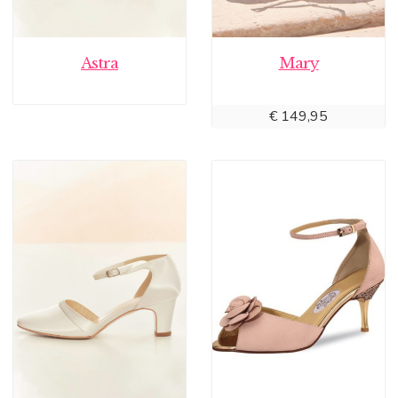
Astra
Mary
€
149,95