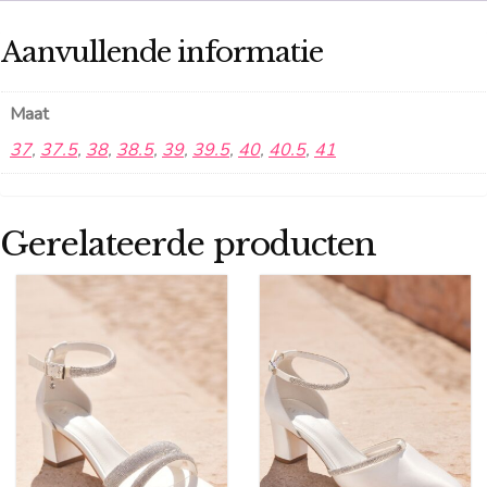
Aanvullende informatie
Maat
37
,
37.5
,
38
,
38.5
,
39
,
39.5
,
40
,
40.5
,
41
Gerelateerde producten