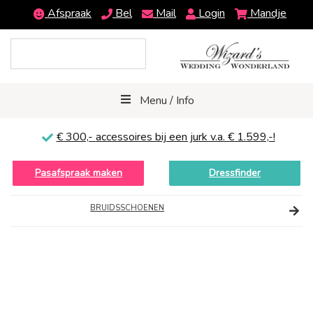
Afspraak
Bel
Mail
Login
Mandje
Menu / Info
€ 300,-
accessoires bij een jurk v.a. € 1.599,-!
Pasafspraak maken
Dressfinder
BRUIDSSCHOENEN