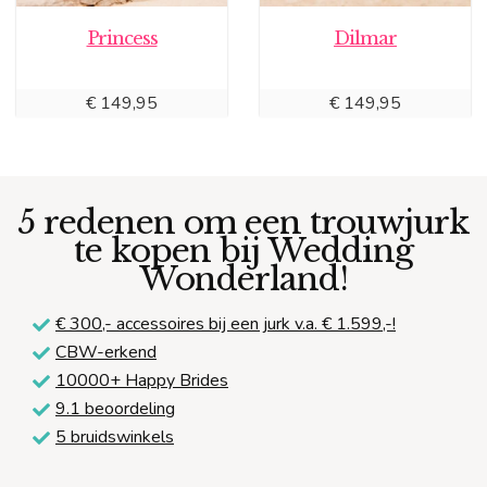
Princess
Dilmar
€
149,95
€
149,95
5 redenen om een trouwjurk
te kopen bij Wedding
Wonderland!
€ 300,-
accessoires bij een jurk v.a. € 1.599,-!
CBW-erkend
10000+ Happy Brides
9.1 beoordeling
5 bruidswinkels