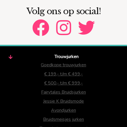
Volg ons op social!
Trouwjurken
Goedkope trouwjurken
€ 199,- t/m € 499,-
€ 500,- t/m € 999,-
Fairytales Bruidsjurken
Jessie K Bruidsmode
Avondjurken
Bruidsmeisjes jurken