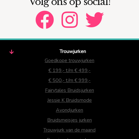
Volg ons op social!
Trouwjurken
Goedkope trouwjurken
€ 199,- t/m € 499,-
€ 500,- t/m € 999,-
Fairytales Bruidsjurken
Jessie K Bruidsmode
Avondjurken
Bruidsmeisjes jurken
Trouwjurk van de maand