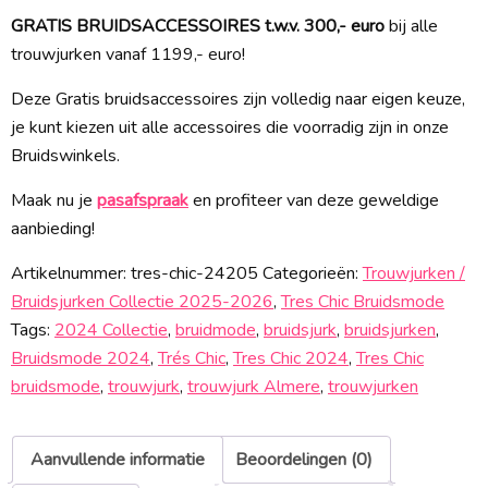
GRATIS BRUIDSACCESSOIRES t.w.v. 300,- euro
bij alle
trouwjurken vanaf 1199,- euro!
Deze Gratis bruidsaccessoires zijn volledig naar eigen keuze,
je kunt kiezen uit alle accessoires die voorradig zijn in onze
Bruidswinkels.
Maak nu je
pasafspraak
en profiteer van deze geweldige
aanbieding!
Artikelnummer:
tres-chic-24205
Categorieën:
Trouwjurken /
Bruidsjurken Collectie 2025-2026
,
Tres Chic Bruidsmode
Tags:
2024 Collectie
,
bruidmode
,
bruidsjurk
,
bruidsjurken
,
Bruidsmode 2024
,
Trés Chic
,
Tres Chic 2024
,
Tres Chic
bruidsmode
,
trouwjurk
,
trouwjurk Almere
,
trouwjurken
Aanvullende informatie
Beoordelingen (0)