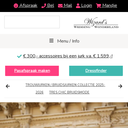
Afspraak
Bel
Mail
Login
Mandje
Menu / Info
€ 300,-
accessoires bij een jurk v.a. € 1.599,-!
Pasafspraak maken
Dressfinder
TROUWJURKEN / BRUIDSJURKEN COLLECTIE 2025-
2026
TRES CHIC BRUIDSMODE