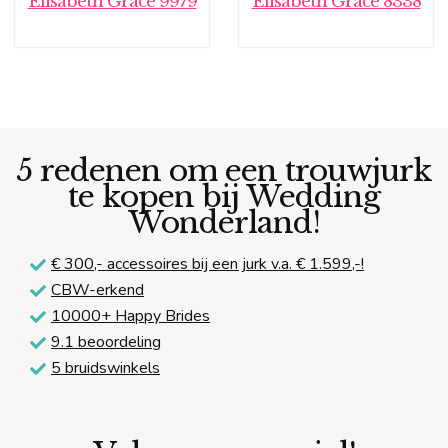
Elisabeth Grace 9979
Elisabeth Grace 8338
5 redenen om een trouwjurk
te kopen bij Wedding
Wonderland!
€ 300,-
accessoires bij een jurk v.a. € 1.599,-!
CBW-erkend
10000+ Happy Brides
9.1 beoordeling
5 bruidswinkels