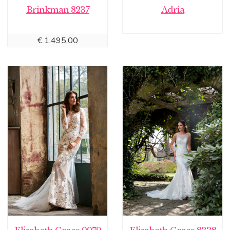
Brinkman 8237
Adria
€
1.495,00