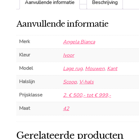
Aanvullende informatie
Beschrijving
Aanvullende informatie
Merk
Angela Bianca
Kleur
Ivoor
Model
Lage rug
,
Mouwen
,
Kant
Halslijn
Scoop
,
V-hals
Prijsklasse
2. € 500,- tot € 999,-
Maat
42
Gerelateerde producten