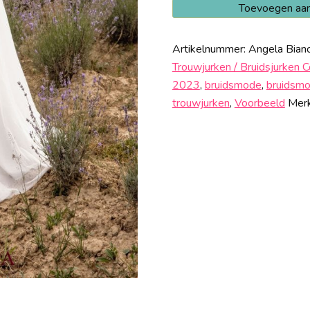
Angela
Toevoegen aa
Bianca
1065
Artikelnummer:
Angela Bian
Sale
Trouwjurken / Bruidsjurken 
aantal
2023
,
bruidsmode
,
bruidsmo
trouwjurken
,
Voorbeeld
Mer