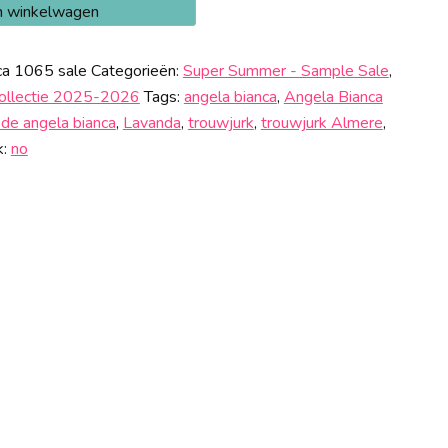
n winkelwagen
ca 1065 sale
Categorieën:
Super Summer - Sample Sale
,
Collectie 2025-2026
Tags:
angela bianca
,
Angela Bianca
de angela bianca
,
Lavanda
,
trouwjurk
,
trouwjurk Almere
,
k:
no