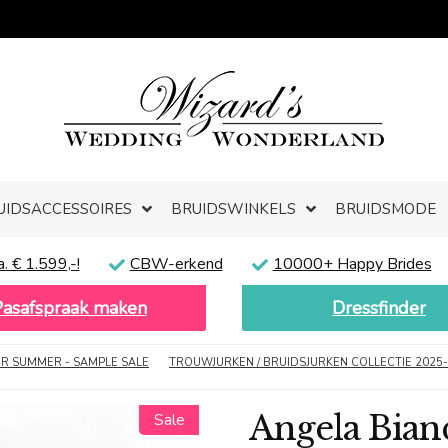
UIDSACCESSOIRES
BRUIDSWINKELS
BRUIDSMODE
a. € 1.599,-!
CBW-erkend
10000+ Happy Brides
Pasafspraak maken
Dressfinder
R SUMMER - SAMPLE SALE
TROUWJURKEN / BRUIDSJURKEN COLLECTIE 2025
Angela Bianc
Sale