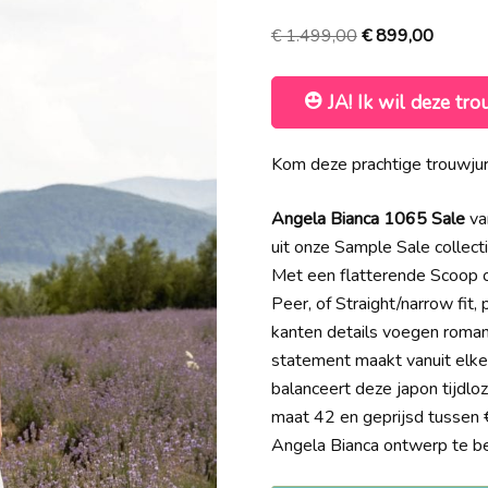
Oorspronkelijke
Huidig
€
1.499,00
€
899,00
prijs
prijs
was:
is:
JA! Ik wil deze tro
€ 1.499,00.
€ 899,
Kom deze prachtige trouwju
Angela Bianca 1065 Sale
va
uit onze Sample Sale collec
Met een flatterende Scoop of
Peer, of Straight/narrow fit, 
kanten details voegen romanti
statement maakt vanuit elke
balanceert deze japon tijdlo
maat 42 en geprijsd tussen €
Angela Bianca ontwerp te bez