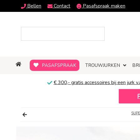
Bellen
Contact
Pasafspraak maken
PASAFSPRAAK
TROUWJURKEN
BR
€ 300,-
gratis
accessoires bij een jurk v.
SUPE