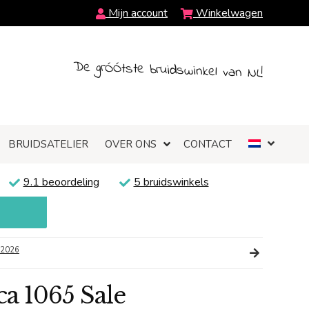
Mijn account
Winkelwagen
De grÓÓtste bruidswinkel van NL!
BRUIDSATELIER
OVER ONS
CONTACT
9.1 beoordeling
5 bruidswinkels
-2026
a 1065 Sale