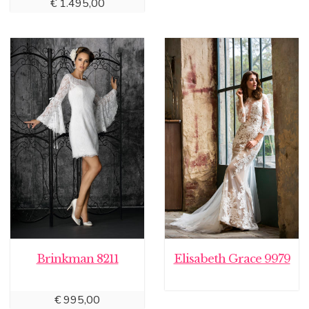
€
1.495,00
Brinkman 8211
Elisabeth Grace 9979
€
995,00