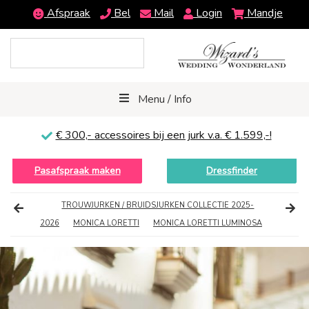
Afspraak
Bel
Mail
Login
Mandje
Menu / Info
€ 300,-
accessoires bij een jurk v.a. € 1.599,-!
Pasafspraak maken
Dressfinder
TROUWJURKEN / BRUIDSJURKEN COLLECTIE 2025-
2026
MONICA LORETTI
MONICA LORETTI LUMINOSA