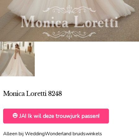
Monica Loretti 8248
JA! Ik wil deze trouwjurk passen!
Alleen bij WeddingWonderland bruidswinkels