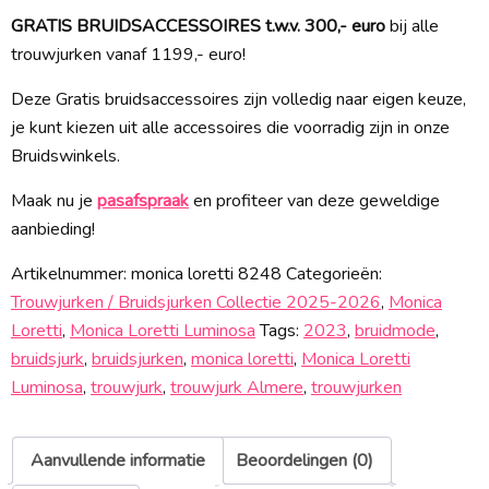
GRATIS BRUIDSACCESSOIRES t.w.v. 300,- euro
bij alle
trouwjurken vanaf 1199,- euro!
Deze Gratis bruidsaccessoires zijn volledig naar eigen keuze,
je kunt kiezen uit alle accessoires die voorradig zijn in onze
Bruidswinkels.
Maak nu je
pasafspraak
en profiteer van deze geweldige
aanbieding!
Artikelnummer:
monica loretti 8248
Categorieën:
Trouwjurken / Bruidsjurken Collectie 2025-2026
,
Monica
Loretti
,
Monica Loretti Luminosa
Tags:
2023
,
bruidmode
,
bruidsjurk
,
bruidsjurken
,
monica loretti
,
Monica Loretti
Luminosa
,
trouwjurk
,
trouwjurk Almere
,
trouwjurken
Aanvullende informatie
Beoordelingen (0)