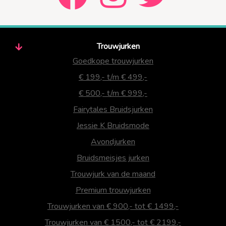
Trouwjurken
Goedkope trouwjurken
€ 199,- t/m € 499,-
€ 500,- t/m € 999,-
Fairytales Bruidsjurken
Jessie K Bruidsmode
Avondjurken
Bruidsmeisjes jurken
Trouwjurk van de maand
Premium trouwjurken
Trouwjurken van € 900,- tot € 1499,-
Trouwjurken van € 1500,- tot € 2199,-