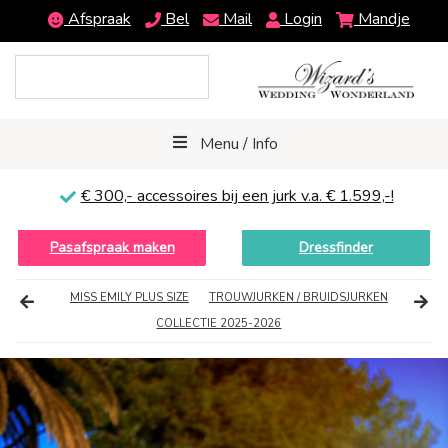
Afspraak
Bel
Mail
Login
Mandje
Menu / Info
€ 300,-
accessoires bij een jurk v.a. € 1.599,-!
Pasafspraak maken
Dressfinder
MISS EMILY PLUS SIZE
TROUWJURKEN / BRUIDSJURKEN
COLLECTIE 2025-2026