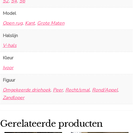
52
,
54
,
56
Model
Open rug
,
Kant
,
Grote Maten
Halslijn
V-hals
Kleur
Ivoor
Figuur
Omgekeerde driehoek
,
Peer
,
Recht/smal
,
Rond/Appel
,
Zandloper
Gerelateerde producten