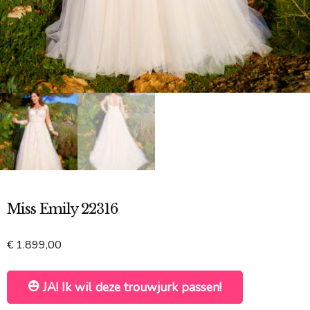
Miss Emily 22316
€
1.899,00
JA! Ik wil deze trouwjurk passen!