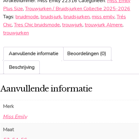
Artikelnummer:
Miss Emily 22316
Categorieën:
Miss Emily
Plus Size
,
Trouwjurken / Bruidsjurken Collectie 2025-2026
Tags:
bruidmode
,
bruidsjurk
,
bruidsjurken
,
miss emily
,
Trés
Chic
,
Tres Chic bruidsmode
,
trouwjurk
,
trouwjurk Almere
,
trouwjurken
Aanvullende informatie
Beoordelingen (0)
Beschrijving
Aanvullende informatie
Merk
Miss Emily
Maat