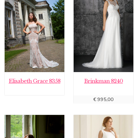
Elisabeth Grace 8358
Brinkman 8240
€
995,00