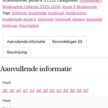
Artikelnummer:
jessie-k-21132
Categorieën:
Trouwjurken /
Bruidsjurken Collectie 2025-2026
,
Jessie K Bruidsmode
Tags:
brinkman
,
bruidmode
,
bruidsjurk
,
bruidsjurken
,
bruidsmode jessie k
,
trouwjurk
,
trouwjurk Almere
,
trouwjurk
brinkman
,
trouwjurken
Aanvullende informatie
Beoordelingen (0)
Beschrijving
Aanvullende informatie
Maat
36
,
38
,
40
,
42
,
44
,
46
,
48
,
50
,
52
,
54
,
56
,
58
,
60
Merk