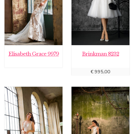
Elisabeth Grace 9979
Brinkman 8232
€
995,00