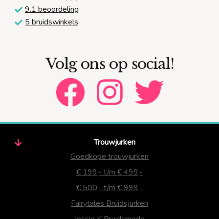
9.1 beoordeling
5 bruidswinkels
Volg ons op social!
Trouwjurken
Goedkope trouwjurken
€ 199,- t/m € 499,-
€ 500,- t/m € 999,-
Fairytales Bruidsjurken
Jessie K Bruidsmode