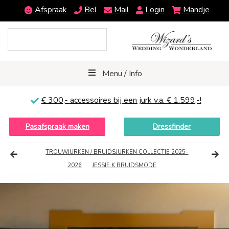
Afspraak
Bel
Mail
Login
Mandje
Menu / Info
€ 300,-
accessoires bij een jurk v.a. € 1.599,-!
Pasafspraak maken
Dressfinder
TROUWJURKEN / BRUIDSJURKEN COLLECTIE 2025-
2026
JESSIE K BRUIDSMODE