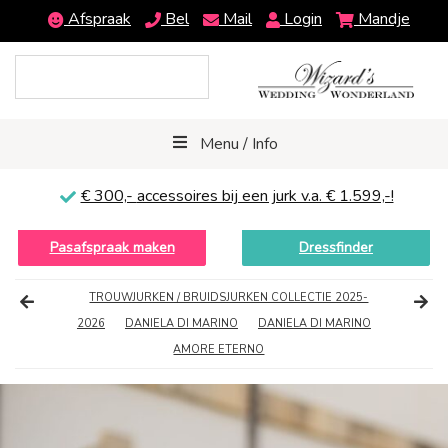
Afspraak
Bel
Mail
Login
Mandje
Menu / Info
€ 300,-
accessoires bij een jurk v.a. € 1.599,-!
Pasafspraak maken
Dressfinder
TROUWJURKEN / BRUIDSJURKEN COLLECTIE 2025-
2026
DANIELA DI MARINO
DANIELA DI MARINO
AMORE ETERNO