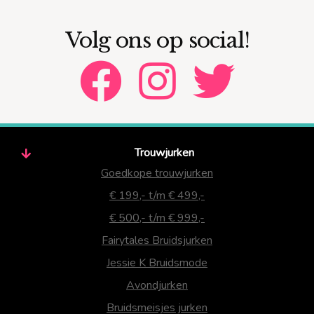
Volg ons op social!
Trouwjurken
Goedkope trouwjurken
€ 199,- t/m € 499,-
€ 500,- t/m € 999,-
Fairytales Bruidsjurken
Jessie K Bruidsmode
Avondjurken
Bruidsmeisjes jurken