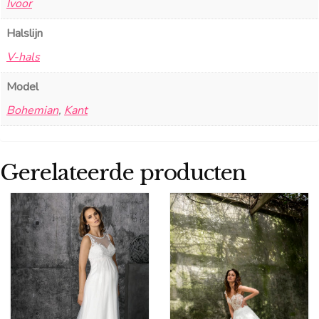
Ivoor
Halslijn
V-hals
Model
Bohemian
,
Kant
Gerelateerde producten