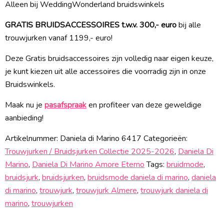
Alleen bij WeddingWonderland bruidswinkels
GRATIS BRUIDSACCESSOIRES t.w.v. 300,- euro
bij alle
trouwjurken vanaf 1199,- euro!
Deze Gratis bruidsaccessoires zijn volledig naar eigen keuze,
je kunt kiezen uit alle accessoires die voorradig zijn in onze
Bruidswinkels.
Maak nu je
pasafspraak
en profiteer van deze geweldige
aanbieding!
Artikelnummer:
Daniela di Marino 6417
Categorieën:
Trouwjurken / Bruidsjurken Collectie 2025-2026
,
Daniela Di
Marino
,
Daniela Di Marino Amore Eterno
Tags:
bruidmode
,
bruidsjurk
,
bruidsjurken
,
bruidsmode daniela di marino
,
daniela
di marino
,
trouwjurk
,
trouwjurk Almere
,
trouwjurk daniela di
marino
,
trouwjurken