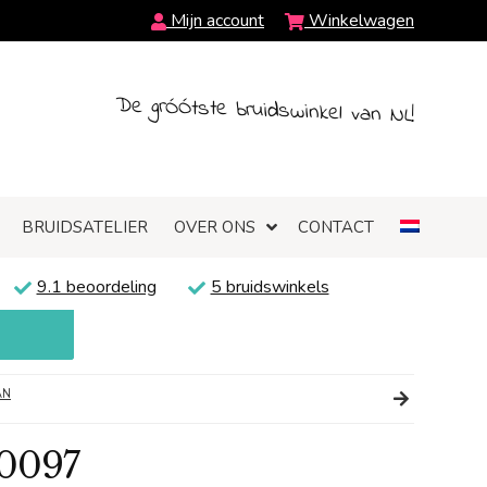
Mijn account
Winkelwagen
De grÓÓtste bruidswinkel van NL!
BRUIDSATELIER
OVER ONS
CONTACT
9.1 beoordeling
5 bruidswinkels
AN
0097