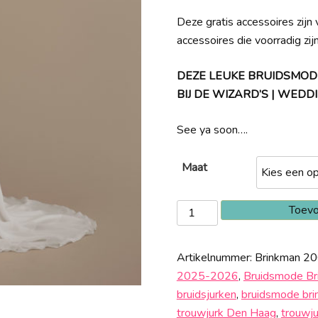
Deze gratis accessoires zijn v
accessoires die voorradig zij
DEZE LEUKE BRUIDSMOD
BIJ DE WIZARD’S | WE
See ya soon….
Maat
Brinkman
Toevo
20097
aantal
Artikelnummer:
Brinkman 2
2025-2026
,
Bruidsmode Br
bruidsjurken
,
bruidsmode br
trouwjurk Den Haag
,
trouwj