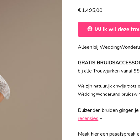
€
1.495,00
JA! Ik wil deze tro
Alleen bij WeddingWonderla
GRATIS BRUIDSACCESSOIRES
bij alle Trouwjurken vanaf 99
We zijn natuurlijk onwijs trots
WeddingWonderland bruidswink
Duizenden bruiden gingen je a
recensies
–
Maak hier een pasafspraak en