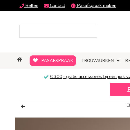
Bellen
Contact
Pasafspraak maken
PASAFSPRAAK
TROUWJURKEN
B
€ 300,-
gratis
accessoires bij een jurk v.
T