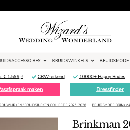
RUIDSACCESSOIRES
BRUIDSWINKELS
BRUIDSMODE
a. € 1.599,-!
CBW-erkend
10000+ Happy Brides
Pasafspraak maken
Dressfinder
ROUWJURKEN / BRUIDSJURKEN COLLECTIE 2025-2026
BRUIDSMODE BRINKM
Brinkman 2