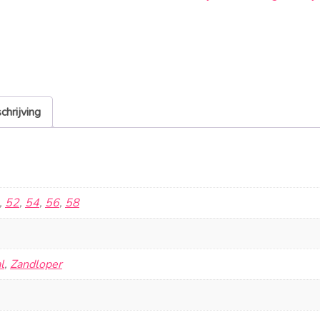
chrijving
,
52
,
54
,
56
,
58
l
,
Zandloper