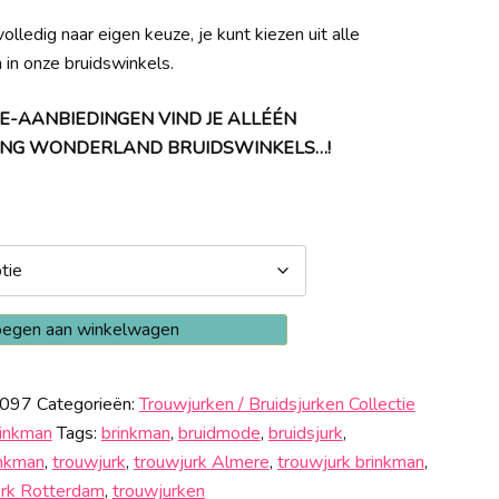
olledig naar eigen keuze, je kunt kiezen uit alle
n in onze bruidswinkels.
E-AANBIEDINGEN VIND JE ALLÉÉN
DDING WONDERLAND BRUIDSWINKELS…!
egen aan winkelwagen
0097
Categorieën:
Trouwjurken / Bruidsjurken Collectie
inkman
Tags:
brinkman
,
bruidmode
,
bruidsjurk
,
inkman
,
trouwjurk
,
trouwjurk Almere
,
trouwjurk brinkman
,
urk Rotterdam
,
trouwjurken