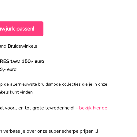
uwjurk passen!
nd Bruidswinkels
 t.w.v. 150,- euro
9,- euro!
 op de allernieuwste bruidsmode collecties die je in onze
els kunt vinden.
l voor.., en tot grote tevredenheid! –
bekijk hier de
 verbaas je over onze super scherpe prijzen…!