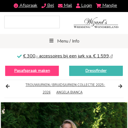
Afspraak
Bel
Mail
Login
Mandje
Menu / Info
€ 300,-
accessoires bij een jurk v.a. € 1.599,-!
Pasafspraak maken
Dressfinder
TROUWJURKEN / BRUIDSJURKEN COLLECTIE 2025-
2026
ANGELA BIANCA