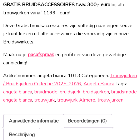
GRATIS BRUIDSACCESSOIRES t.w.v. 300,- euro
bij alle
trouwjurken vanaf 1199,- euro!
Deze Gratis bruidsaccessoires zijn volledig naar eigen keuze,
je kunt kiezen uit alle accessoires die voorradig zijn in onze
Bruidswinkels.
Maak nu je
pasafspraak
en profiteer van deze geweldige
aanbieding!
Artikelnummer:
angela bianca 1013
Categorieën:
Trouwjurken
/ Bruidsjurken Collectie 2025-2026
,
Angela Bianca
Tags:
angela bianca
,
bruidmode
,
bruidsjurk
,
bruidsjurken
,
bruidsmode
angela bianca
,
trouwjurk
,
trouwjurk Almere
,
trouwjurken
Aanvullende informatie
Beoordelingen (0)
Beschrijving