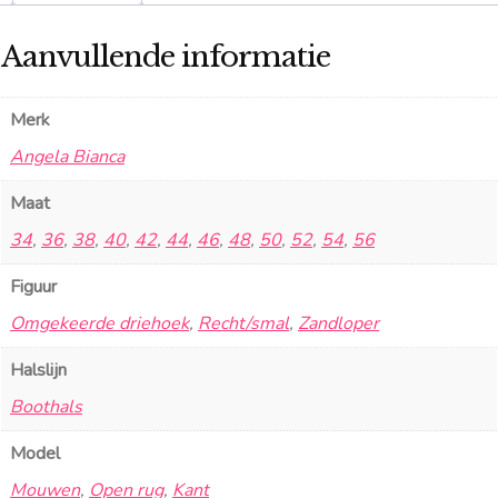
Aanvullende informatie
Merk
Angela Bianca
Maat
34
,
36
,
38
,
40
,
42
,
44
,
46
,
48
,
50
,
52
,
54
,
56
Figuur
Omgekeerde driehoek
,
Recht/smal
,
Zandloper
Halslijn
Boothals
Model
Mouwen
,
Open rug
,
Kant