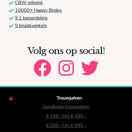
CBW-erkend
10000+ Happy Brides
9.1 beoordeling
5 bruidswinkels
Volg ons op social!
Trouwjurken
Goedkope trouwjurken
€ 199,- t/m € 499,-
€ 500,- t/m € 999,-