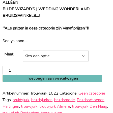
ALLÉÉN
BIJ DE WIZARD’S | WEDDING WONDERLAND
BRUIDSWINKELS…!
”’Alle prijzen in deze categorie zijn Vanaf prijzen”’!!!
See ya soon….
Maat
Trouwjurk
1022
Toevoegen aan winkelwagen
aantal
Artikelnummer:
Trouwjurk 1022
Categorie:
Geen categorie
Tags:
bruidsjurk
,
bruidsjurken
,
bruidsmode
,
Bruidsschoenen
Harlingen
,
trouwjurk
,
trouwjurk Almere
,
trouwjurk Den Haag
,