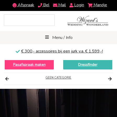
Afspraak
Bel
Mail
Login
Mandje
Menu / Info
€ 300,-
accessoires bij een jurk v.a. € 1.599,-!
Pasafspraak maken
Dressfinder
GEEN CATEGORIE