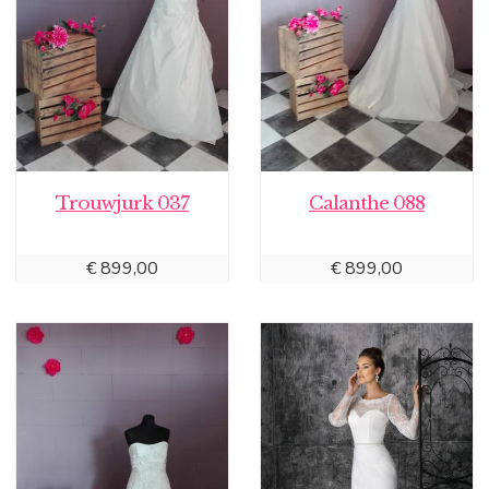
Trouwjurk 037
Calanthe 088
€
899,00
€
899,00