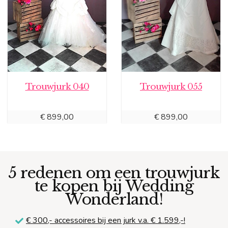
Trouwjurk 040
Trouwjurk 055
€
899,00
€
899,00
5 redenen om een trouwjurk
te kopen bij Wedding
Wonderland!
€ 300,-
accessoires bij een jurk v.a. € 1.599,-!