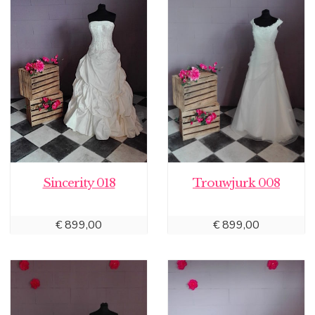
Sincerity 018
Trouwjurk 008
€
899,00
€
899,00