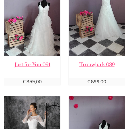
Just for You 091
Trouwjurk 089
€
899,00
€
899,00