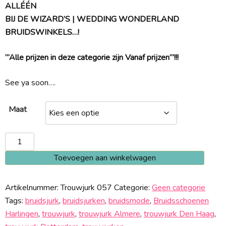
ALLÉÉN
BIJ DE WIZARD’S | WEDDING WONDERLAND
BRUIDSWINKELS…!
”’Alle prijzen in deze categorie zijn Vanaf prijzen”’!!!
See ya soon….
Maat
Trouwjurk
057
Toevoegen aan winkelwagen
aantal
Artikelnummer:
Trouwjurk 057
Categorie:
Geen categorie
Tags:
bruidsjurk
,
bruidsjurken
,
bruidsmode
,
Bruidsschoenen
Harlingen
,
trouwjurk
,
trouwjurk Almere
,
trouwjurk Den Haag
,