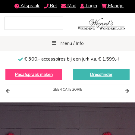
Afspraak
Bel
Mail
Login
Mandje
Menu / Info
€ 300,-
accessoires bij een jurk v.a. € 1.599,-!
Pasafspraak maken
Dressfinder
GEEN CATEGORIE