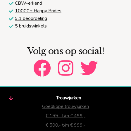
CBW-erkend
10000+ Happy Brides
9.1 beoordeling
5 bruidswinkels
Volg ons op social!
Trouwjurken
Goedkope trouwjurken
€ 199,- t/m € 499,-
€ 500,- t/m € 999,-