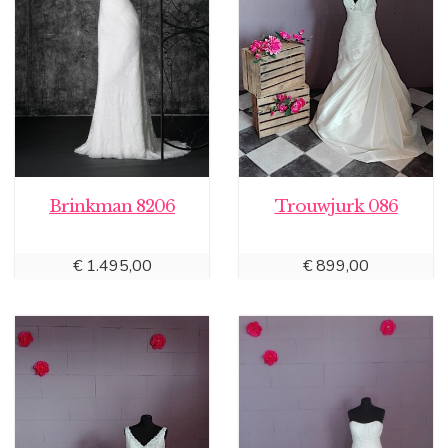
Brinkman 8206
Trouwjurk 086
€
1.495,00
€
899,00