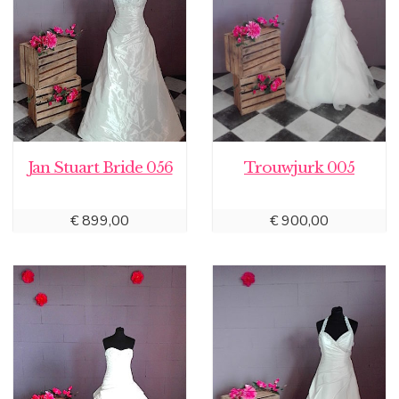
Jan Stuart Bride 056
Trouwjurk 005
€
899,00
€
900,00