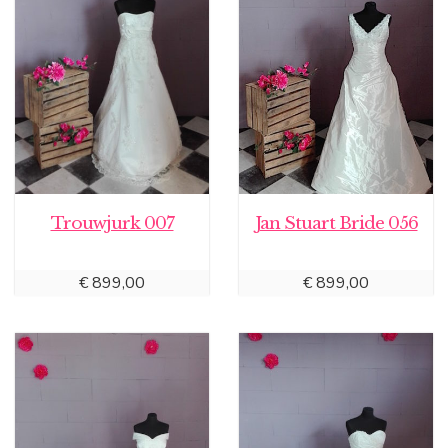
Trouwjurk 007
Jan Stuart Bride 056
€
899,00
€
899,00