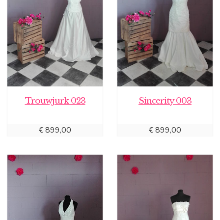
Trouwjurk 023
Sincerity 003
€
899,00
€
899,00