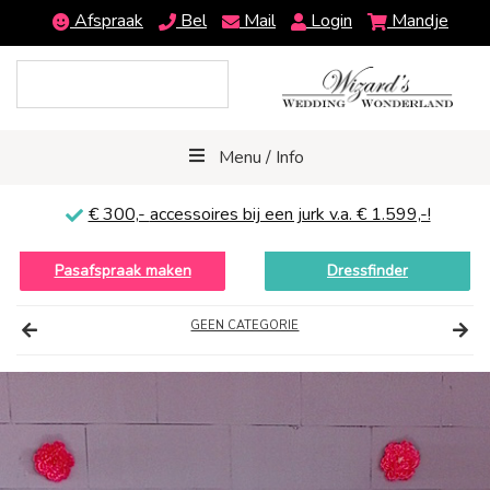
Afspraak
Bel
Mail
Login
Mandje
Menu / Info
€ 300,-
accessoires bij een jurk v.a. € 1.599,-!
Pasafspraak maken
Dressfinder
GEEN CATEGORIE