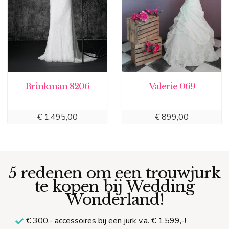
Brinkman 8206
Valerie 069
€
1.495,00
€
899,00
5 redenen om een trouwjurk
te kopen bij Wedding
Wonderland!
€ 300,-
accessoires bij een jurk v.a. € 1.599,-!