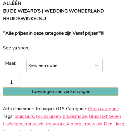
ALLÉÉN
BIJ DE WIZARD’S | WEDDING WONDERLAND
BRUIDSWINKELS…!
”’Alle prijzen in deze categorie zijn Vanaf prijzen”’!!!
See ya soon….
Maat
Trouwjurk
019
Toevoegen aan winkelwagen
aantal
Artikelnummer:
Trouwjurk 019
Categorie:
Geen categorie
Tags:
bruidsjurk
,
bruidsjurken
,
bruidsmode
,
Bruidsschoenen
Harlingen
,
trouwjurk
,
trouwjurk Almere
,
trouwjurk Den Haag
,