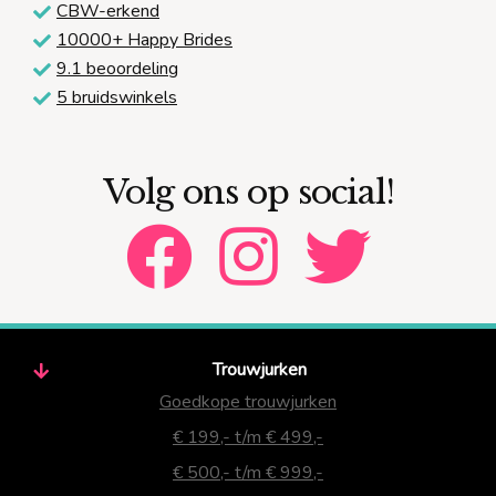
CBW-erkend
10000+ Happy Brides
9.1 beoordeling
5 bruidswinkels
Volg ons op social!
Trouwjurken
Goedkope trouwjurken
€ 199,- t/m € 499,-
€ 500,- t/m € 999,-