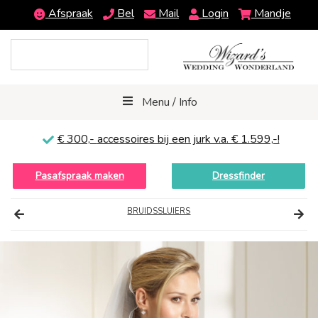
Afspraak
Bel
Mail
Login
Mandje
Menu / Info
€ 300,-
accessoires bij een jurk v.a. € 1.599,-!
Pasafspraak maken
Dressfinder
BRUIDSSLUIERS