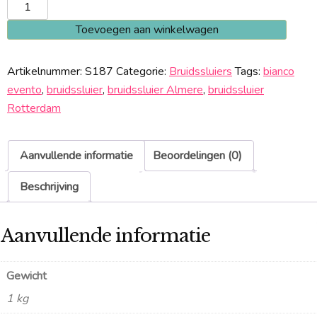
Bianco
Evento
Toevoegen aan winkelwagen
S187
aantal
Artikelnummer:
S187
Categorie:
Bruidssluiers
Tags:
bianco
evento
,
bruidssluier
,
bruidssluier Almere
,
bruidssluier
Rotterdam
Aanvullende informatie
Beoordelingen (0)
Beschrijving
Aanvullende informatie
Gewicht
1 kg