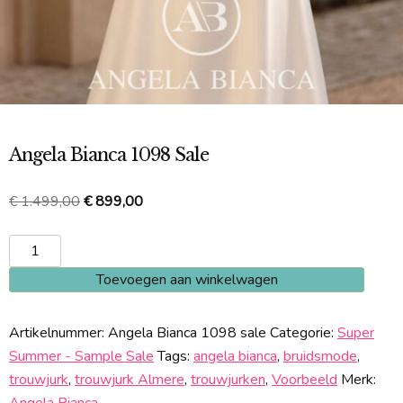
Angela Bianca 1098 Sale
Oorspronkelijke
Huidige
€
1.499,00
€
899,00
prijs
prijs
Angela
was:
is:
Bianca
€ 1.499,00.
€ 899,00.
Toevoegen aan winkelwagen
1098
Sale
Artikelnummer:
Angela Bianca 1098 sale
Categorie:
Super
aantal
Summer - Sample Sale
Tags:
angela bianca
,
bruidsmode
,
trouwjurk
,
trouwjurk Almere
,
trouwjurken
,
Voorbeeld
Merk: