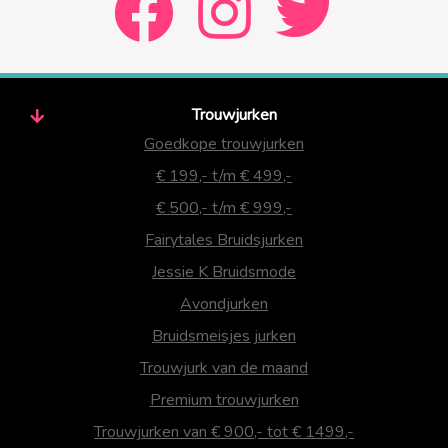
Trouwjurken
Goedkope trouwjurken
€ 199,- t/m € 499,-
€ 500,- t/m € 999,-
Fairytales Bruidsjurken
Jessie K Bruidsmode
Avondjurken
Bruidsmeisjes jurken
Trouwjurk van de maand
Premium trouwjurken
Trouwjurken van € 900,- tot € 1499,-