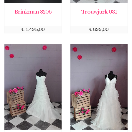
Brinkman 8206
Trouwjurk 031
€
1.495,00
€
899,00