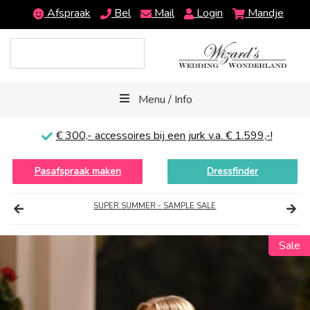
Afspraak
Bel
Mail
Login
Mandje
Menu / Info
€ 300,-
accessoires bij een jurk v.a. € 1.599,-!
Pasafspraak maken
Dressfinder
SUPER SUMMER - SAMPLE SALE
Sale