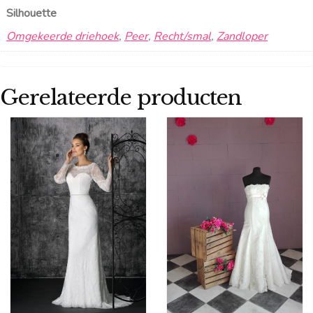
Silhouette
Omgekeerde driehoek
,
Peer
,
Recht/smal
,
Zandloper
Gerelateerde producten