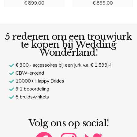
€
899,00
€
899,00
5 redenen om een trouwjurk
te kopen bij Wedding
Wonderland!
€ 300,-
accessoires bij een jurk v.a. € 1.599,-!
CBW-erkend
10000+ Happy Brides
9.1 beoordeling
5 bruidswinkels
Volg ons op social!