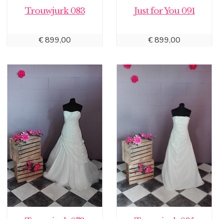
Trouwjurk 083
Just for You 091
€
899,00
€
899,00