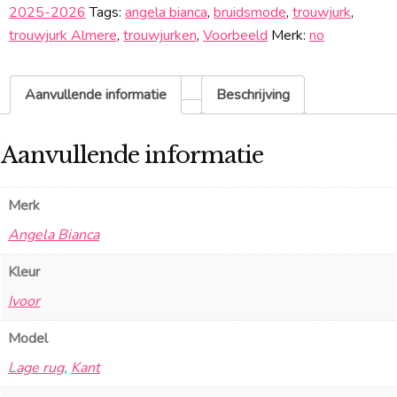
aantal
2025-2026
Tags:
angela bianca
,
bruidsmode
,
trouwjurk
,
trouwjurk Almere
,
trouwjurken
,
Voorbeeld
Merk:
no
Aanvullende informatie
Beschrijving
Aanvullende informatie
Merk
Angela Bianca
Kleur
Ivoor
Model
Lage rug
,
Kant