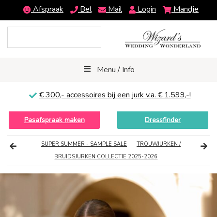
Afspraak
Bel
Mail
Login
Mandje
Menu / Info
€ 300,-
accessoires bij een jurk v.a. € 1.599,-!
Pasafspraak maken
Dressfinder
SUPER SUMMER - SAMPLE SALE
TROUWJURKEN /
BRUIDSJURKEN COLLECTIE 2025-2026