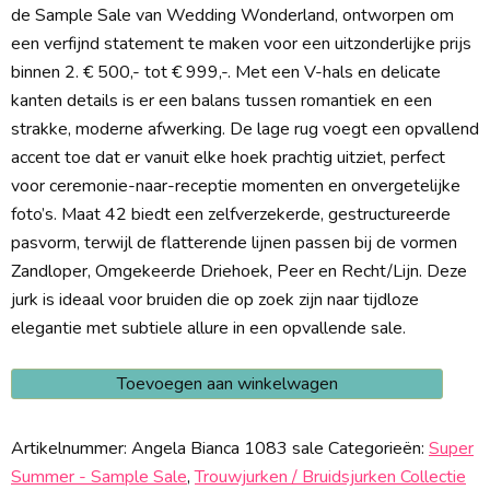
de Sample Sale van Wedding Wonderland, ontworpen om
een verfijnd statement te maken voor een uitzonderlijke prijs
binnen 2. € 500,- tot € 999,-. Met een V-hals en delicate
kanten details is er een balans tussen romantiek en een
strakke, moderne afwerking. De lage rug voegt een opvallend
accent toe dat er vanuit elke hoek prachtig uitziet, perfect
voor ceremonie-naar-receptie momenten en onvergetelijke
foto’s. Maat 42 biedt een zelfverzekerde, gestructureerde
pasvorm, terwijl de flatterende lijnen passen bij de vormen
Zandloper, Omgekeerde Driehoek, Peer en Recht/Lijn. Deze
jurk is ideaal voor bruiden die op zoek zijn naar tijdloze
elegantie met subtiele allure in een opvallende sale.
Angela
Toevoegen aan winkelwagen
Bianca
1083
Artikelnummer:
Angela Bianca 1083 sale
Categorieën:
Super
Sale
Summer - Sample Sale
,
Trouwjurken / Bruidsjurken Collectie