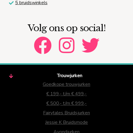
5 bruidswinkels
Volg ons op social!
Trouwjurken
Goedkope trouwjurken
€ 199,- t/m € 499,-
€ 500,- t/m € 999,-
Fairytales Bruidsjurken
Jessie K Bruidsmode
Avondjurken