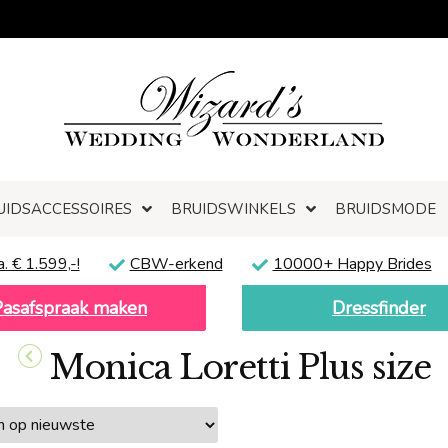
UIDSACCESSOIRES
BRUIDSWINKELS
BRUIDSMODE
a. € 1.599,-!
CBW-erkend
10000+ Happy Brides
Pasafspraak maken
Dressfinder
Monica Loretti Plus size