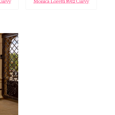
Curvy
Monica Loretti 8912 Curvy