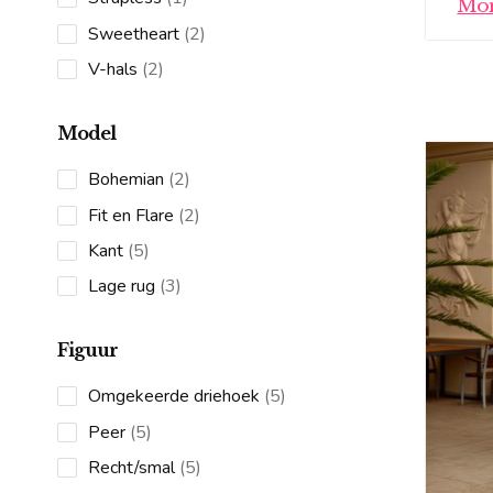
Mon
product
2
Sweetheart
2
products
2
V-hals
2
products
Model
2
Bohemian
2
products
2
Fit en Flare
2
products
5
Kant
5
products
3
Lage rug
3
products
Figuur
5
Omgekeerde driehoek
5
products
5
Peer
5
products
5
Recht/smal
5