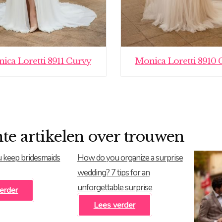
ica Loretti 8911 Curvy
Monica Loretti 8910 
te artikelen over trouwen
 keep bridesmaids
How do you organize a surprise
wedding? 7 tips for an
unforgettable surprise
erder
Lees verder