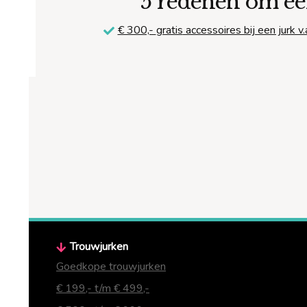
5 redenen om ee
€ 300,-
gratis
accessoires bij een jurk v.
Trouwjurken
Goedkope trouwjurken
€ 199,- t/m € 499,-