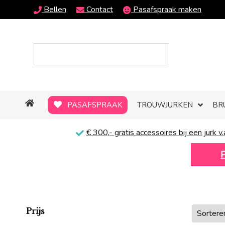
Bellen
Contact
Pasafspraak maken
PASAFSPRAAK
TROUWJURKEN
BR
€ 300,-
gratis
accessoires bij een jurk v.
Prijs