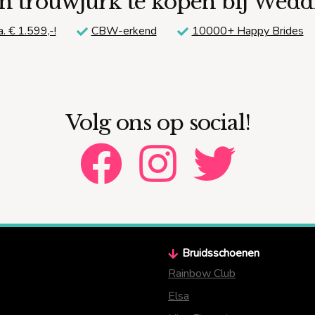
n trouwjurk te kopen bij Wed
a. € 1.599,-!
CBW-erkend
10000+ Happy Brides
Volg ons op social!
Bruidsschoenen
Rainbow Club
Elsa