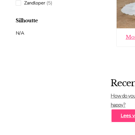
products
5
Zandloper
5
products
Silhoutte
N/A
Mon
Recen
How do you
happy?
Lees v