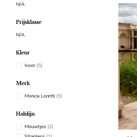
N/A
Prijsklasse
N/A
Kleur
5
Ivoor
5
products
Merk
5
Monica Loretti
5
products
Halslijn
2
Mouwtjes
2
products
1
Strapless
1