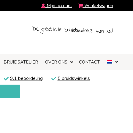
Mijn account
Winkelwagen
De grÓÓtste bruidswinkel van NL!
BRUIDSATELIER
OVER ONS
CONTACT
9.1 beoordeling
5 bruidswinkels