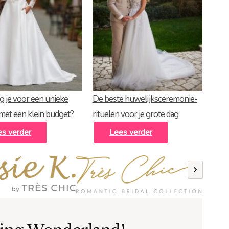
g je voor een unieke
De beste huwelijksceremonie-
 met een klein budget?
rituelen voor je grote dag
es verder
Lees verder
Previous