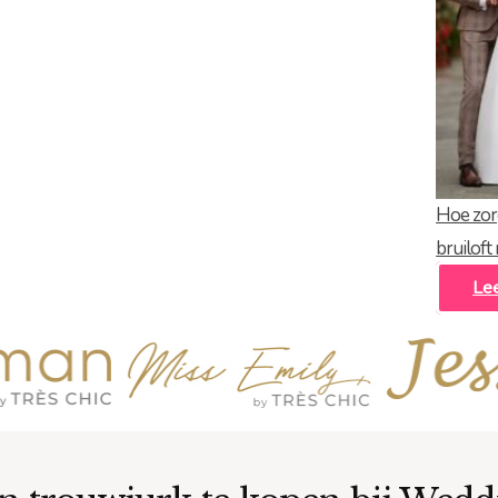
Hoe zor
bruiloft
Le