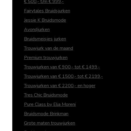
€ 500,- t/m € 999,-
Fairytales Bruidsjurken
Jessie K Bruidsmode
Avondjurken
Bruidsmeisjes jurken
Trouwjurk van de maand
Premium trouwjurken
Trouwjurken van € 900,- tot € 1499,-
Trouwjurken van € 1500,- tot € 2199,-
Trouwjurken van € 2200,- en hoger
Tres Chic Bruidsmode
Pure Class by Elia Moreni
Bruidsmode Brinkman
Grote maten trouwjurken