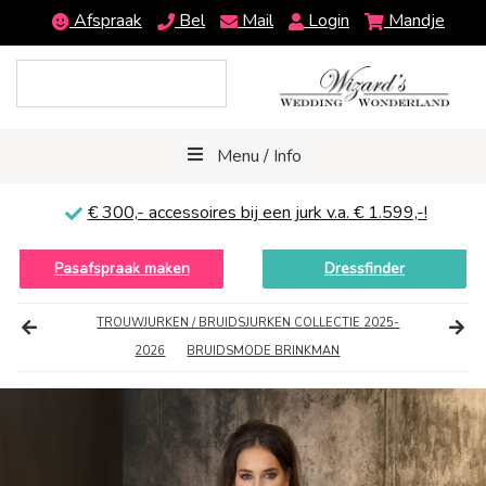
Afspraak
Bel
Mail
Login
Mandje
Menu / Info
€ 300,-
accessoires bij een jurk v.a. € 1.599,-!
Pasafspraak maken
Dressfinder
TROUWJURKEN / BRUIDSJURKEN COLLECTIE 2025-
2026
BRUIDSMODE BRINKMAN