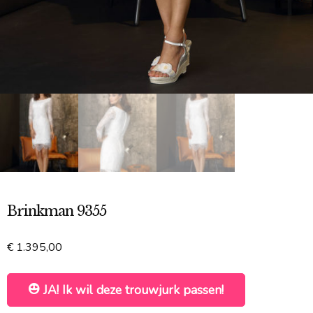
Brinkman 9355
€
1.395,00
JA! Ik wil deze trouwjurk passen!