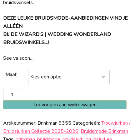
bruidswinkels.
DEZE LEUKE BRUIDSMODE-AANBIEDINGEN VIND JE
ALLÉÉN
BIJ DE WIZARD’S | WEDDING WONDERLAND
BRUIDSWINKELS…!
See ya soon….
Maat
Brinkman
9355
Toevoegen aan winkelwagen
aantal
Artikelnummer:
Brinkman 9355
Categorieën:
Trouwjurken /
Bruidsjurken Collectie 2025-2026
,
Bruidsmode Brinkman
Tags:
brinkman
,
bruidmode
,
bruidsjurk
,
bruidsjurken
,