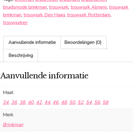
bruidsmode brinkman
,
trouwjurk
,
trouwjurk Almere
,
trouwjurk
brinkman
,
trouwjurk Den Haag
,
trouwjurk Rotterdam
,
trouwjurken
Aanvullende informatie
Beoordelingen (0)
Beschrijving
Aanvullende informatie
Maat
34
,
36
,
38
,
40
,
42
,
44
,
46
,
48
,
50
,
52
,
54
,
56
,
58
Merk
Brinkman