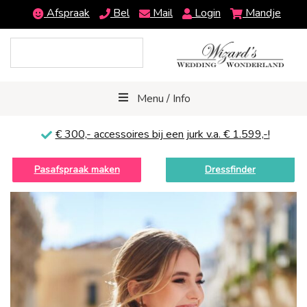
Afspraak
Bel
Mail
Login
Mandje
Menu / Info
€ 300,-
accessoires bij een jurk v.a. € 1.599,-!
Pasafspraak maken
Dressfinder