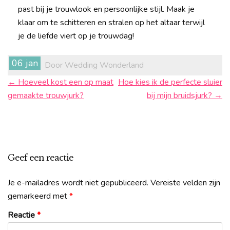
past bij je trouwlook en persoonlijke stijl. Maak je
klaar om te schitteren en stralen op het altaar terwijl
je de liefde viert op je trouwdag!
Berichtnavigatie
06 jan
Door Wedding Wonderland
←
Hoeveel kost een op maat
Hoe kies ik de perfecte sluier
gemaakte trouwjurk?
bij mijn bruidsjurk?
→
Geef een reactie
Je e-mailadres wordt niet gepubliceerd.
Vereiste velden zijn
gemarkeerd met
*
Reactie
*