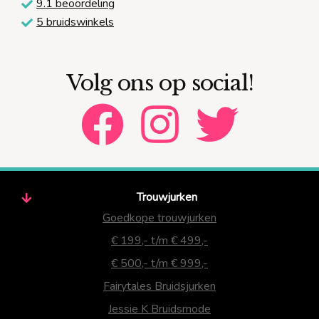
9.1 beoordeling
5 bruidswinkels
Volg ons op social!
Trouwjurken
Goedkope trouwjurken
€ 199,- t/m € 499,-
€ 500,- t/m € 999,-
Fairytales Bruidsjurken
Jessie K Bruidsmode