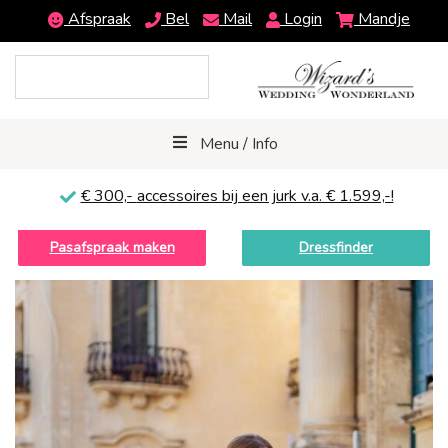
Afspraak
Bel
Mail
Login
Mandje
Menu / Info
€ 300,-
accessoires bij een jurk v.a. € 1.599,-!
Pasafspraak maken
Dressfinder