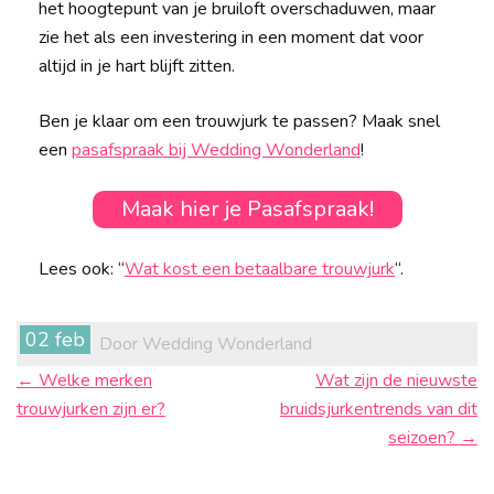
het hoogtepunt van je bruiloft overschaduwen, maar
zie het als een investering in een moment dat voor
altijd in je hart blijft zitten.
Ben je klaar om een trouwjurk te passen? Maak snel
een
pasafspraak bij Wedding Wonderland
!
Maak hier je Pasafspraak!
Lees ook: “
Wat kost een betaalbare trouwjurk
“.
Berichtnavigatie
02 feb
Door Wedding Wonderland
←
Welke merken
Wat zijn de nieuwste
trouwjurken zijn er?
bruidsjurkentrends van dit
seizoen?
→