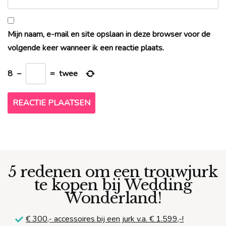
Mijn naam, e-mail en site opslaan in deze browser voor de
volgende keer wanneer ik een reactie plaats.
8
−
=
twee
5 redenen om een trouwjurk
te kopen bij Wedding
Wonderland!
€ 300,-
accessoires bij een jurk v.a. € 1.599,-!