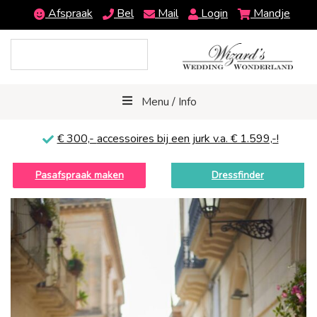
Afspraak
Bel
Mail
Login
Mandje
Menu / Info
€ 300,-
accessoires bij een jurk v.a. € 1.599,-!
Pasafspraak maken
Dressfinder