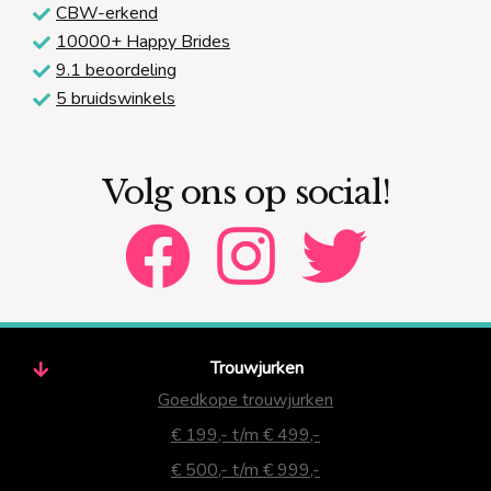
CBW-erkend
10000+ Happy Brides
9.1 beoordeling
5 bruidswinkels
Volg ons op social!
Trouwjurken
Goedkope trouwjurken
€ 199,- t/m € 499,-
€ 500,- t/m € 999,-