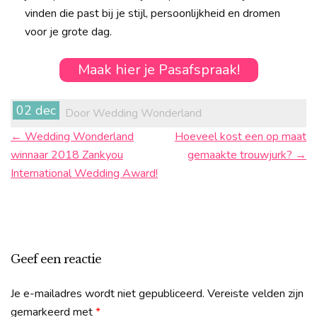
vinden die past bij je stijl, persoonlijkheid en dromen
voor je grote dag.
Maak hier je Pasafspraak!
Berichtnavigatie
02 dec
Door Wedding Wonderland
←
Wedding Wonderland
Hoeveel kost een op maat
winnaar 2018 Zankyou
gemaakte trouwjurk?
→
International Wedding Award!
Geef een reactie
Je e-mailadres wordt niet gepubliceerd.
Vereiste velden zijn
gemarkeerd met
*