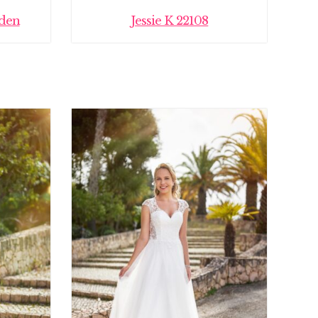
nden
Jessie K 22108