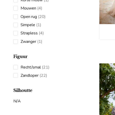
product
4
Mouwen
4
products
20
Open rug
20
products
1
Simpele
1
product
4
Strapless
4
products
1
Zwanger
1
product
Figuur
21
Recht/smal
21
products
22
Zandloper
22
products
Silhoutte
N/A