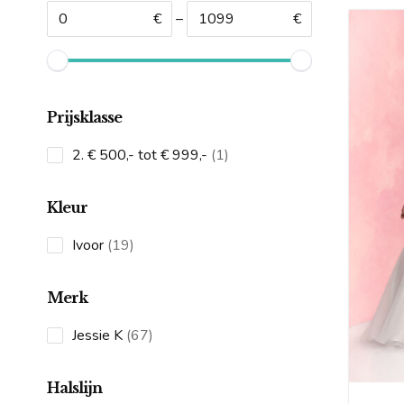
€
–
€
Prijsklasse
1
2. € 500,- tot € 999,-
1
product
Kleur
19
Ivoor
19
products
Merk
67
Jessie K
67
products
Halslijn