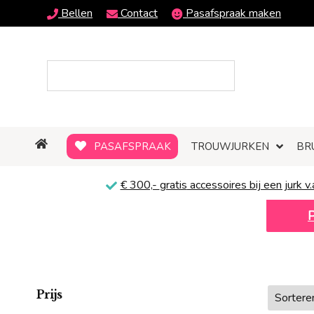
Bellen
Contact
Pasafspraak maken
PASAFSPRAAK
TROUWJURKEN
BR
€ 300,-
gratis
accessoires bij een jurk v.
Prijs