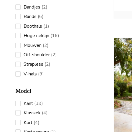
2
Bandjes
2
products
6
Bands
6
products
1
Boothals
1
product
16
Hoge neklijn
16
products
2
Mouwen
2
products
2
Off-shoulder
2
products
2
Strapless
2
products
9
V-hals
9
products
Model
39
Kant
39
products
4
Klassiek
4
products
4
Kort
4
products
1
Korte mouw
1