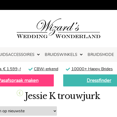
UIDSACCESSOIRES
BRUIDSWINKELS
BRUIDSMODE
a. € 1.599,-!
CBW-erkend
10000+ Happy Brides
Pasafspraak maken
Dressfinder
Jessie K trouwjurk