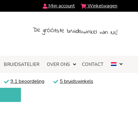
Mijn account
Winkelwagen
De grÓÓtste bruidswinkel van NL!
BRUIDSATELIER
OVER ONS
CONTACT
9.1 beoordeling
5 bruidswinkels