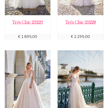
Trés Chic 23229
Trés Chic 23228
€
1.895,00
€
2.295,00