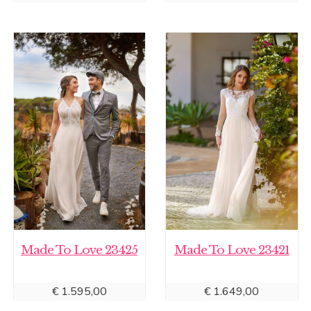
Made To Love 23425
Made To Love 23421
€
1.595,00
€
1.649,00