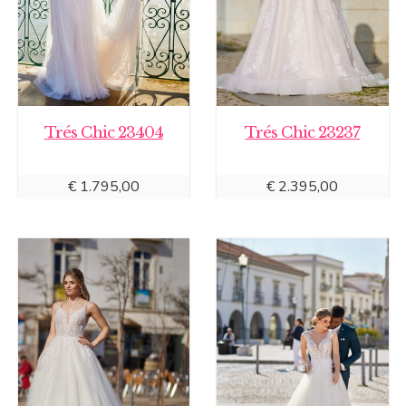
Trés Chic 23404
Trés Chic 23237
€
1.795,00
€
2.395,00