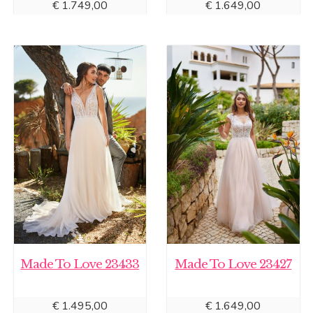
€
1.749,00
€
1.649,00
Made To Love 23433
Made To Love 23427
€
1.495,00
€
1.649,00