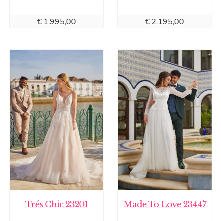
€
1.995,00
€
2.195,00
Trés Chic 23201
Made To Love 23447