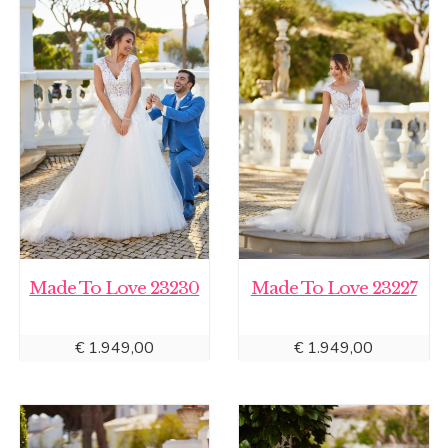
Made To Love 23230
Made To Love 23227
€
1.949,00
€
1.949,00