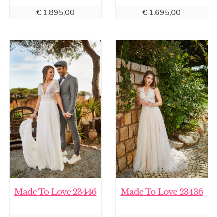
€
1.895,00
€
1.695,00
Made To Love 23446
Made To Love 23436