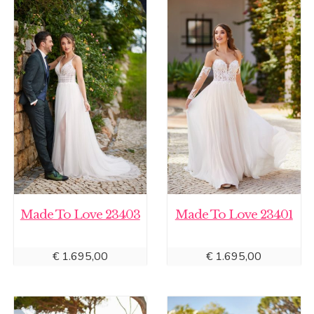
Made To Love 23403
Made To Love 23401
€
1.695,00
€
1.695,00