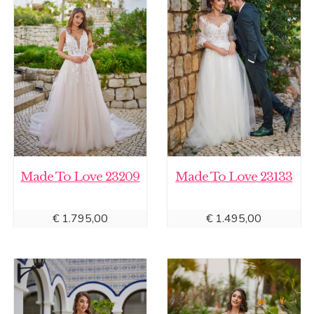
Made To Love 23209
Made To Love 23133
€
1.795,00
€
1.495,00