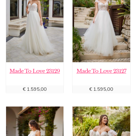
Made To Love 23129
Made To Love 23127
€
1.595,00
€
1.595,00