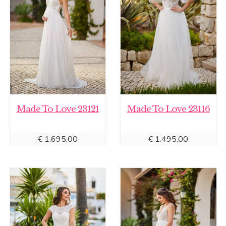
Made To Love 23121
Made To Love 23116
€
1.695,00
€
1.495,00