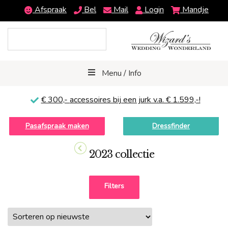
Afspraak
Bel
Mail
Login
Mandje
Menu / Info
€ 300,-
accessoires bij een jurk v.a. € 1.599,-!
Pasafspraak maken
Dressfinder
2023 collectie
Filters