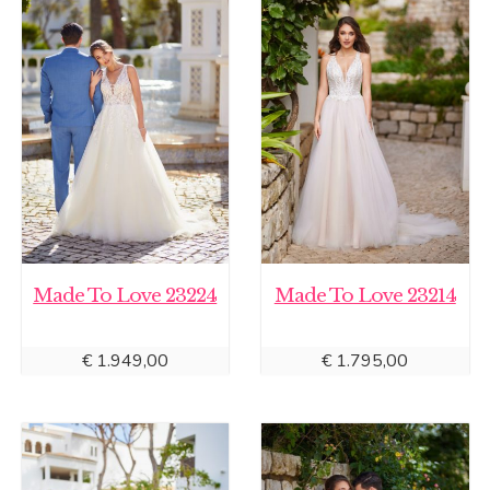
Made To Love 23224
Made To Love 23214
€
1.949,00
€
1.795,00