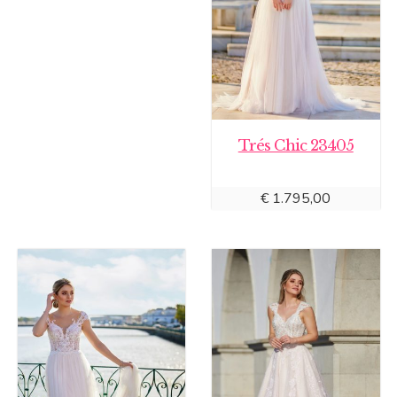
Trés Chic 23405
€
1.795,00