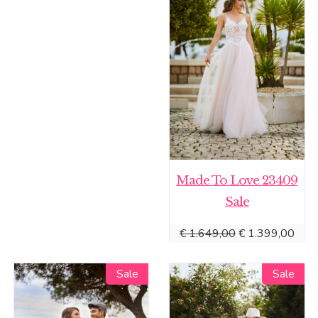
Made To Love 23409
Sale
Oorspronkelijke
Huid
€
1.649,00
€
1.399,00
prijs
prijs
was:
is:
Sale
Sale
€ 1.649,00.
€ 1.