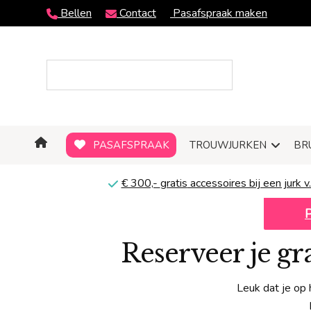
Bellen
Contact
Pasafspraak maken
PASAFSPRAAK
TROUWJURKEN
BR
€ 300,-
gratis
accessoires bij een jurk v.
Reserveer je g
Leuk dat je op