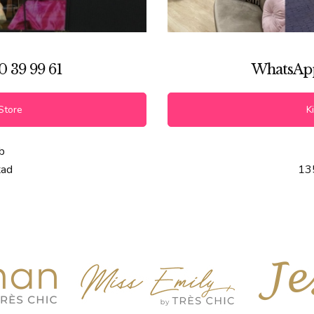
0 39 99 61
WhatsApp 
Store
Ki
b
tad
13