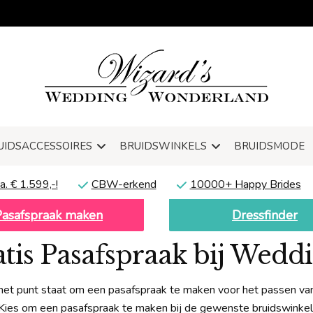
UIDSACCESSOIRES
BRUIDSWINKELS
BRUIDSMODE
a. € 1.599,-!
CBW-erkend
10000+ Happy Brides
Pasafspraak maken
Dressfinder
ratis Pasafspraak bij Wed
 het punt staat om een pasafspraak te maken voor het passen van
Kies om een pasafspraak te maken bij de gewenste bruidswinkel