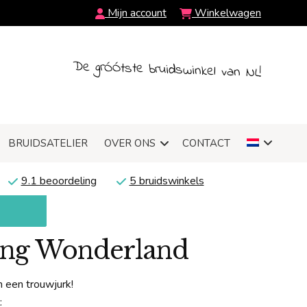
Mijn account
Winkelwagen
De grÓÓtste bruidswinkel van NL!
BRUIDSATELIER
OVER ONS
CONTACT
9.1 beoordeling
5 bruidswinkels
ding Wonderland
 een trouwjurk!
: