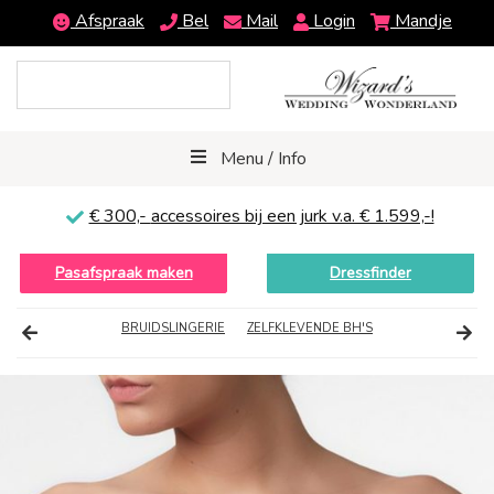
Afspraak
Bel
Mail
Login
Mandje
Menu / Info
€ 300,-
accessoires bij een jurk v.a. € 1.599,-!
Pasafspraak maken
Dressfinder
BRUIDSLINGERIE
ZELFKLEVENDE BH'S