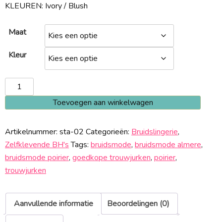
KLEUREN: Ivory / Blush
Maat
Kleur
Zelfklevende
BH
Toevoegen aan winkelwagen
STA-
02
Artikelnummer:
sta-02
Categorieën:
Bruidslingerie
,
aantal
Zelfklevende BH's
Tags:
bruidsmode
,
bruidsmode almere
,
bruidsmode poirier
,
goedkope trouwjurken
,
poirier
,
trouwjurken
Aanvullende informatie
Beoordelingen (0)