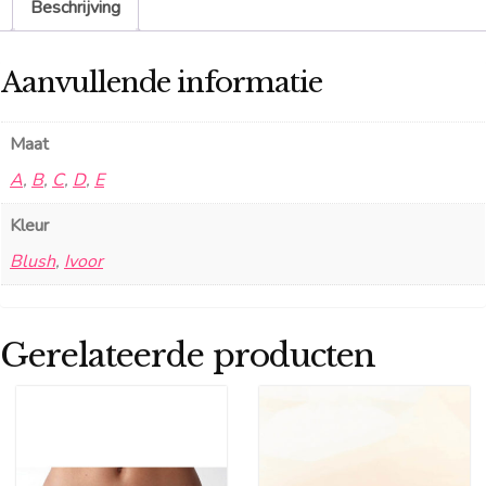
Beschrijving
Aanvullende informatie
Maat
A
,
B
,
C
,
D
,
E
Kleur
Blush
,
Ivoor
Gerelateerde producten