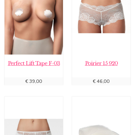
Perfect Lift Tape F-03
Poirier 15 920
€
39,00
€
46,00