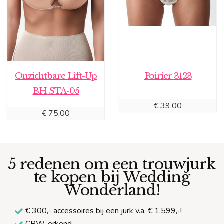
Onzichtbare Lift-Up
Poirier 3123
BH STA-05
€
39,00
€
75,00
5 redenen om een trouwjurk
te kopen bij Wedding
Wonderland!
€ 300,-
accessoires bij een jurk v.a. € 1.599,-!
CBW-erkend