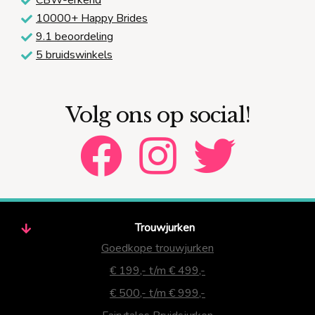
10000+ Happy Brides
9.1 beoordeling
5 bruidswinkels
Volg ons op social!
Trouwjurken
Goedkope trouwjurken
€ 199,- t/m € 499,-
€ 500,- t/m € 999,-