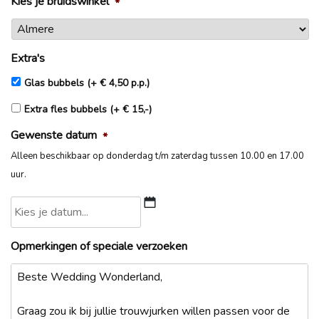
Kies je bruidswinkel
*
Extra's
Glas bubbels (+ € 4,50 p.p.)
Extra fles bubbels (+ € 15,-)
Gewenste datum
*
Alleen beschikbaar op donderdag t/m zaterdag tussen 10.00 en 17.00
uur.
DD
Opmerkingen of speciale verzoeken
slash
MM
slash
JJJJ