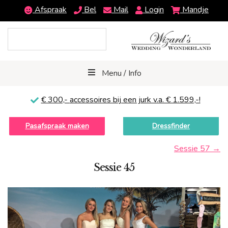
Afspraak
Bel
Mail
Login
Mandje
Menu / Info
€ 300,-
accessoires bij een jurk v.a. € 1.599,-!
Pasafspraak maken
Dressfinder
Sessie 57
→
Sessie 45